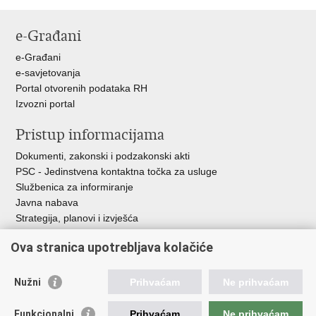
e-Građani
e-Građani
e-savjetovanja
Portal otvorenih podataka RH
Izvozni portal
Pristup informacijama
Dokumenti, zakonski i podzakonski akti
PSC - Jedinstvena kontaktna točka za usluge
Službenica za informiranje
Javna nabava
Strategija, planovi i izvješća
Savjetovanja sa zainteresiranom javnošću
Ova stranica upotrebljava kolačiće
Nužni
Prihvaćam
Ne prihvaćam
Korisne poveznice
Funkcionalni
Prihvaćam
Ne prihvaćam