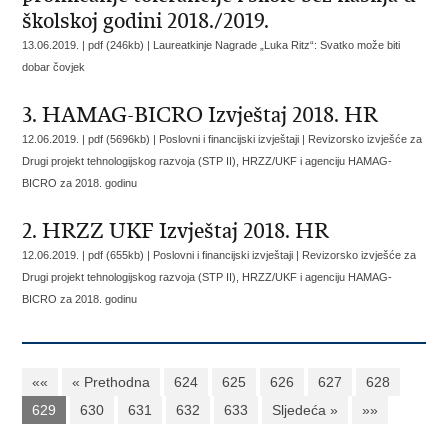
školskoj godini 2018./2019.
13.06.2019. | pdf (246kb) |
Laureatkinje Nagrade „Luka Ritz“: Svatko može biti
dobar čovjek
3. HAMAG-BICRO Izvještaj 2018. HR
12.06.2019. | pdf (5696kb) | Poslovni i financijski izvještaji |
Revizorsko izvješće za
Drugi projekt tehnologijskog razvoja (STP II), HRZZ/UKF i agenciju HAMAG-
BICRO za 2018. godinu
2. HRZZ UKF Izvještaj 2018. HR
12.06.2019. | pdf (655kb) | Poslovni i financijski izvještaji |
Revizorsko izvješće za
Drugi projekt tehnologijskog razvoja (STP II), HRZZ/UKF i agenciju HAMAG-
BICRO za 2018. godinu
««
« Prethodna
624
625
626
627
628
629
630
631
632
633
Sljedeća »
»»