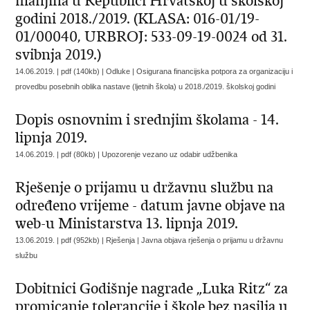
manjina u Republici Hrvatskoj u školskoj
godini 2018./2019. (KLASA: 016-01/19-
01/00040, URBROJ: 533-09-19-0024 od 31.
svibnja 2019.)
14.06.2019. | pdf (140kb) | Odluke |
Osigurana financijska potpora za organizaciju i
provedbu posebnih oblika nastave (ljetnih škola) u 2018./2019. školskoj godini
Dopis osnovnim i srednjim školama - 14.
lipnja 2019.
14.06.2019. | pdf (80kb) |
Upozorenje vezano uz odabir udžbenika
Rješenje o prijamu u državnu službu na
određeno vrijeme - datum javne objave na
web-u Ministarstva 13. lipnja 2019.
13.06.2019. | pdf (952kb) | Rješenja |
Javna objava rješenja o prijamu u državnu
službu
Dobitnici Godišnje nagrade „Luka Ritz“ za
promicanje tolerancije i škole bez nasilja u