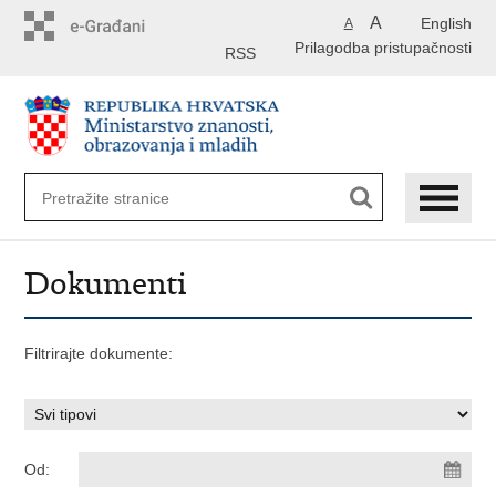
Preskoči
A
English
A
na
Prilagodba pristupačnosti
glavni
RSS
sadržaj
Dokumenti
Filtrirajte dokumente:
Od: