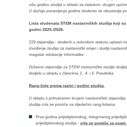
višu godinu studija u skladu sa statutom, drugim općim
U slučaju ponavljanja godine studentu se obustavlja pr
Lista studenata STEM nastavničkih studija koji su s
godini 2025./2026.
229 stipendija - studenti u redovitom statusu upisani 
izvođenje studija za nastavnički smjer i studiji nastav
magistar edukacije informatike.
Državne stipendije za STEM nastavničke studije dodjelj
dodjelu u skladu s člancima 3., 4. i 5. Pravilnika
Rang-liste prema razini i godini studija
U skladu s prihvaćenim brojem nastavničkih stipendija t
studija crta se pomiče na sljedećim rang-listama.
Prva godina prijediplomskog, integriranog prijedipl
prijediplomskog studija -
crta se pomiče za osam