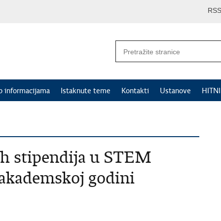
RS
p informacijama
Istaknute teme
Kontakti
Ustanove
HITN
nih stipendija u STEM
 akademskoj godini