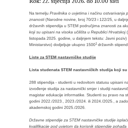
Rok: 22. siječnja 2026. do 10.00 sati
Na temelju
Pravilnika o uvjetima i načinu ostvarivanj
znanosti
(Narodne novine, broj 70/23 i 122/25, u daljn
državnih stipendija u STEM područjima znanosti za a
koji su upisani na visoka učilišta u Republici Hrvatskoj
listopada 2025. godine, u daljnjem tekstu: Javni poziv)
1
Ministarstvo) dodjeljuje ukupno 1500
državnih stipendi
Liste za STEM nastavničke studije
Lista studenata STEM nastavničkih studija koji su 
288 stipendija - studenti u redovitom statusu upisani 
izvođenje studija za nastavnički smjer i studiji nastav
magistar edukacije informatike. Studenti su pravo na s
godini 2022./2023., 2023./2024. ili 2024./2025., a zadov
akademskoj godini 2025./2026.
Državne stipendije za STEM nastavničke studije ispla
kvalifikacije pod uvjetom da korisnik stipendije pohađa