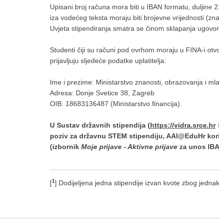
Upisani broj računa mora biti u IBAN formatu, duljine 
iza vodećeg teksta moraju biti brojevne vrijednosti (z
Uvjeta stipendiranja smatra se činom sklapanja ugovor
Studenti čiji su računi pod ovrhom moraju u FINA-i otvo
prijavljuju sljedeće podatke uplatitelja:
Ime i prezime: Ministarstvo znanosti, obrazovanja i ml
Adresa: Donje Svetice 38, Zagreb
OIB: 18683136487 (Ministarstvo financija).
U Sustav državnih stipendija (
https://vidra.srce.hr
poziv za državnu STEM stipendiju, AAI@EduHr koris
(izbornik
Moje prijave - Aktivne prijave
za unos IBAN
1
[
] Dodijeljena jedna stipendije izvan kvote zbog jedn