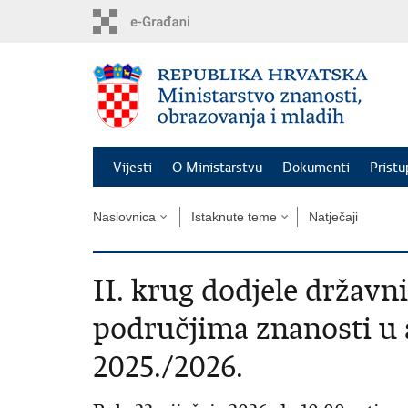
Preskoči
na
glavni
sadržaj
Vijesti
O Ministarstvu
Dokumenti
Pristu
Naslovnica
Istaknute teme
Natječaji
II. krug dodjele držav
područjima znanosti u
2025./2026.