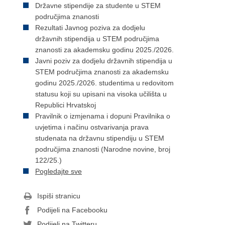
Državne stipendije za studente u STEM
područjima znanosti
Rezultati Javnog poziva za dodjelu
državnih stipendija u STEM područjima
znanosti za akademsku godinu 2025./2026.
Javni poziv za dodjelu državnih stipendija u
STEM područjima znanosti za akademsku
godinu 2025./2026. studentima u redovitom
statusu koji su upisani na visoka učilišta u
Republici Hrvatskoj
Pravilnik o izmjenama i dopuni Pravilnika o
uvjetima i načinu ostvarivanja prava
studenata na državnu stipendiju u STEM
područjima znanosti (Narodne novine, broj
122/25.)
Pogledajte sve
Ispiši stranicu
Podijeli na Facebooku
Podijeli na Twitteru