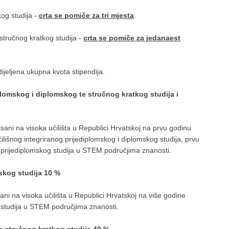
kog studija -
crta se pomiče za tri mjesta
.
stručnog kratkog studija -
crta se pomiče za jedanaest
ijeljena ukupna kvota stipendija.
plomskog i diplomskog te stručnog kratkog studija i
isani na visoka učilišta u Republici Hrvatskoj na prvu godinu
ilišnog integriranog prijediplomskog i diplomskog studija, prvu
g prijediplomskog studija u STEM područjima znanosti.
skog studija 10 %
sani na visoka učilišta u Republici Hrvatskoj na više godine
g studija u STEM područjima znanosti.