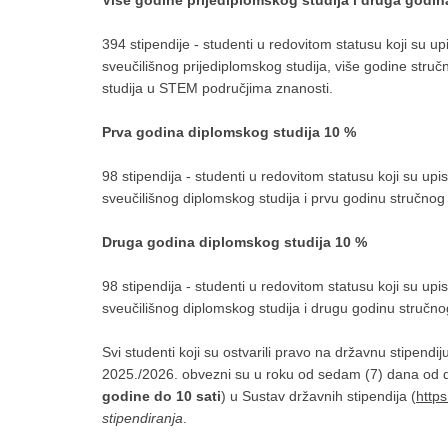
Više godine prijediplomskog studija i druga godin
394 stipendije - studenti u redovitom statusu koji su up
sveučilišnog prijediplomskog studija, više godine struč
studija u STEM područjima znanosti.
Prva godina diplomskog studija 10 %
98 stipendija - studenti u redovitom statusu koji su upi
sveučilišnog diplomskog studija i prvu godinu stručno
Druga godina diplomskog studija 10 %
98 stipendija - studenti u redovitom statusu koji su upi
sveučilišnog diplomskog studija i drugu godinu stručn
Svi studenti koji su ostvarili pravo na državnu stipe
2025./2026. obvezni su u roku od sedam (7) dana od d
godine do 10 sati
) u Sustav državnih stipendija (
https
stipendiranja
.