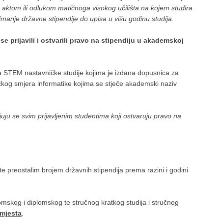
 aktom ili odlukom matičnoga visokog učilišta na kojem studira.
imanje državne stipendije do upisa u višu godinu studija.
e prijavili i ostvarili pravo na stipendiju u akademskoj
na STEM nastavničke studije kojima je izdana dopusnica za
ničkog smjera informatike kojima se stječe akademski naziv
uju se svim prijavljenim studentima koji ostvaruju pravo na
e preostalim brojem državnih stipendija prema razini i godini
omskog i diplomskog te stručnog kratkog studija i stručnog
 mjesta
.