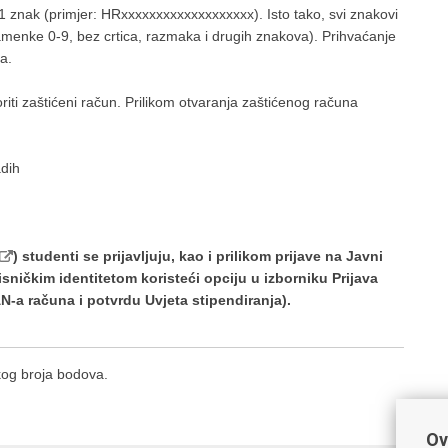
21 znak (primjer: HRxxxxxxxxxxxxxxxxxxx). Isto tako, svi znakovi
namenke 0-9, bez crtica, razmaka i drugih znakova). Prihvaćanje
a.
riti zaštićeni račun. Prilikom otvaranja zaštićenog računa
adih
) studenti se prijavljuju, kao i prilikom prijave na Javni
ničkim identitetom koristeći opciju u izborniku Prijava
-a računa i potvrdu Uvjeta stipendiranja).
akog broja bodova.
Ov