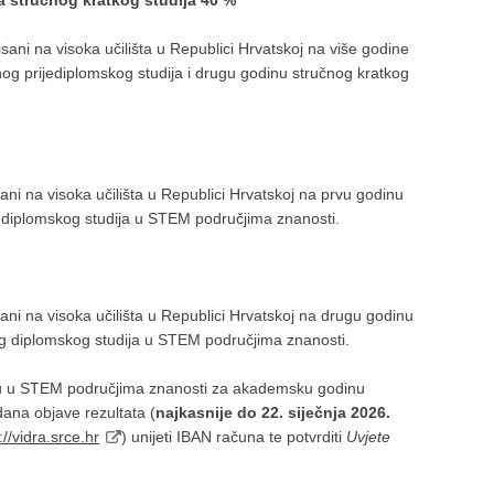
a stručnog kratkog studija 40 %
isani na visoka učilišta u Republici Hrvatskoj na više godine
nog prijediplomskog studija i drugu godinu stručnog kratkog
sani na visoka učilišta u Republici Hrvatskoj na prvu godinu
g diplomskog studija u STEM područjima znanosti.
sani na visoka učilišta u Republici Hrvatskoj na drugu godinu
og diplomskog studija u STEM područjima znanosti.
ndiju u STEM područjima znanosti za akademsku godinu
ana objave rezultata (
najkasnije do 22. siječnja 2026.
://vidra.srce.hr
) unijeti IBAN računa te potvrditi
Uvjete