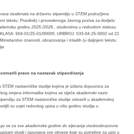
a prava studenata na državnu stipendiju u STEM područjima
jem tekstu: Pravilnik) i provedenoga Javnog poziva za dodjelu
kademsk
u godinu 2025./2026., studentima u redovitom statusu
(KLASA: 604-01/25-01/00009, URBROJ: 533-04-25-0002 od 22.
 Ministarstvo znanosti, obrazovanja i mladih (u daljnjem tekstu:
ja.
ostvarili pravo na nastavak stipendiranja
na STEM nastavničke studije kojima je izdana dopusnica za
ničkog smjera informatike kojima se stječe akademski naziv
tipendiju za STEM nastavničke studije ostvarili u akademskoj
oljili su uvjet redovitog upisa u višu godinu studija u
ćuju se za sve akademske godine do stjecanja visokoobrazovne
 upisani studij i ispunjava sve obveze koje su potrebne za upis u