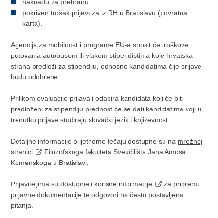
naknadu za prehranu
pokriven trošak prijevoza iz RH u Bratislavu (povratna
karta).
Agencija za mobilnost i programe EU-a snosit će troškove
putovanja autobusom ili vlakom stipendistima koje hrvatska
strana predloži za stipendiju, odnosno kandidatima čije prijave
budu odobrene.
Prilikom evaluacije prijava i odabira kandidata koji će biti
predloženi za stipendiju prednost će se dati kandidatima koji u
trenutku prijave studiraju slovački jezik i književnost.
Detaljne informacije o ljetnome tečaju dostupne su na
mrežnoj
stranici
Filozofskoga fakulteta Sveučilišta Jana Amosa
Komenskoga u Bratislavi.
Prijaviteljima su dostupne i
korisne informacije
za pripremu
prijavne dokumentacije te odgovori na često postavljena
pitanja.