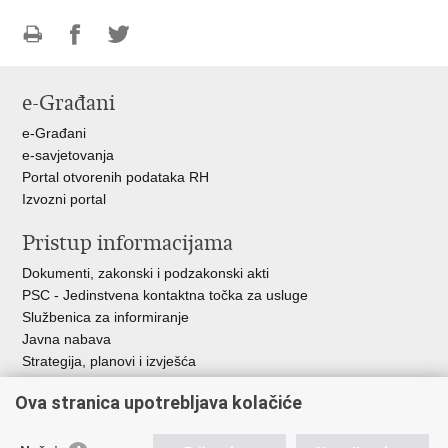
Ispiši
Podijeli
Podijeli
stranicu
na
na
e-Građani
Facebooku
Twitteru
e-Građani
e-savjetovanja
Portal otvorenih podataka RH
Izvozni portal
Pristup informacijama
Dokumenti, zakonski i podzakonski akti
PSC - Jedinstvena kontaktna točka za usluge
Službenica za informiranje
Javna nabava
Strategija, planovi i izvješća
Savjetovanja sa zainteresiranom javnošću
Ova stranica upotrebljava kolačiće