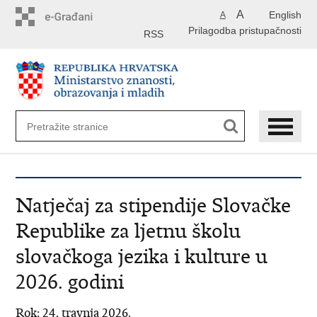
Preskoči
A
English
A
na
Prilagodba pristupačnosti
glavni
RSS
sadržaj
Natječaj za stipendije Slovačke
Republike za ljetnu školu
slovačkoga jezika i kulture u
2026. godini
Rok: 24. travnja 2026.