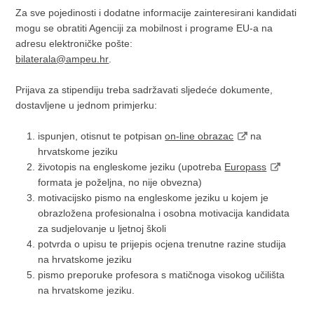
Za sve pojedinosti i dodatne informacije zainteresirani kandidati
mogu se obratiti Agenciji za mobilnost i programe EU-a na
adresu elektroničke pošte:
bilaterala@ampeu.hr
.
Prijava za stipendiju treba sadržavati sljedeće dokumente,
dostavljene u jednom primjerku:
ispunjen, otisnut te potpisan
on-line obrazac
na
hrvatskome jeziku
životopis na engleskome jeziku (upotreba
Europass
formata je poželjna, no nije obvezna)
motivacijsko pismo na engleskome jeziku u kojem je
obrazložena profesionalna i osobna motivacija kandidata
za sudjelovanje u ljetnoj školi
potvrda o upisu te prijepis ocjena trenutne razine studija
na hrvatskome jeziku
pismo preporuke profesora s matičnoga visokog učilišta
na hrvatskome jeziku.