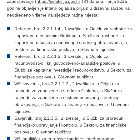
zapošljavanje (
https://selekcija.gov.hr
) dana 5. lipnja 2026.
godine objavljen je interni oglas za prijam u državnu službu na
neodređeno vrijeme na sljedeća radna mjesta:
Referent, broj 2.2.1.1.4., 1 izvršitelj, u Odjelu za rashode za
zaposlene u osnovnim školama, u Službi za rashode za
zaposlene u sustavu osnovnog i srednjeg obrazovanja, u
Sektoru za financijske poslove, u Glavnom tajništvu
Referent, broj 2.2.2.1.5., 1 izvršitelj, u Odjelu za
računovodstvo i knjigovodstveno-analitičke poslove, u
Službi za kapitalne investicije i računovodstvo, u Sektoru za
financijske poslove, u Glavnom tajništvu
Viši savjetnik, broj 2.2.1.2.2., 2 izvršitelja, u Odjelu za
rashode za zaposlene u srednjim školama, u Službi za
rashode za zaposlene u sustavu osnovnog i srednjeg
obrazovanja, u Sektoru za financijske poslove, u Glavnom
tajništvu
Savjetnik, broj 2.2.3.5., 1 izvršitelj, u Službi za proračun i
financijsko upravljanje i kontrolu, u Sektoru za financijske
poslove, u Glavnom tajništvu
Viši analitičar za europske fondove i međunarodne