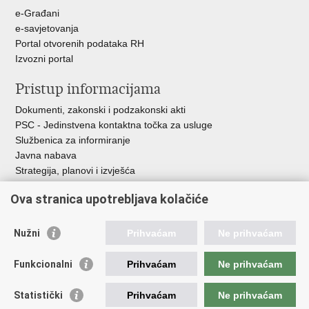
e-Građani
e-savjetovanja
Portal otvorenih podataka RH
Izvozni portal
Pristup informacijama
Dokumenti, zakonski i podzakonski akti
PSC - Jedinstvena kontaktna točka za usluge
Službenica za informiranje
Javna nabava
Strategija, planovi i izvješća
Savjetovanja sa zainteresiranom javnošću
Ova stranica upotrebljava kolačiće
Nužni
Prihvaćam
Ne prihvaćam
Korisne poveznice
Funkcionalni
Prihvaćam
Ne prihvaćam
Vlada RH
AZOO
Statistički
Prihvaćam
Ne prihvaćam
ASOO