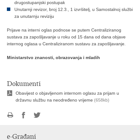
drugostupanjski postupak
Unutarnji revizor, broj 12.3., 1 izvršitelj, u Samostalnoj službi
za unutarnju reviziju
Prijave na interni oglas podnose se putem Centraliziranog
sustava za zapošljavanje u roku od 15 dana od dana objave
internog oglasa u Centraliziranom sustavu za zapošljavanje.
Ministarstvo znanosti, obrazovanja i mladih
Dokumenti
Obavijest o objavljenom internom oglasu za prijam u
državnu službu na neodređeno vrijeme
(658kb)
Ispiši
Podijeli
Podijeli
stranicu
na
na
e-Građani
Facebooku
Twitteru