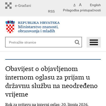
Preskoči
A
English
A
na
Prilagodba pristupačnosti
glavni
RSS
sadržaj
Obavijest o objavljenom
internom oglasu za prijam u
državnu službu na neodređeno
vrijeme
Rok za prijavu na interni oglas: 20. lipnja 2026.