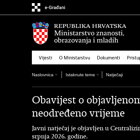
Preskoči
na
glavni
sadržaj
Vijesti
O Ministarstvu
Dokumenti
Pristu
Naslovnica
Istaknute teme
Natječaji
Obavijest o objavljeno
neodređeno vrijeme
Javni natječaj je objavljen u Centraliz
srpnja 2026. godine.