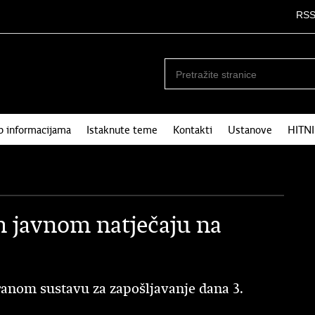
RS
p informacijama
Istaknute teme
Kontakti
Ustanove
HITN
m javnom natječaju na
iranom sustavu za zapošljavanje dana 3.