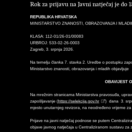
Rok za prijavu na Javni natječaj je do 1
REPUBLIKA HRVATSKA
MINISTARSTVO ZNANOSTI, OBRAZOVANJA I MLADI
KLASA: 112-01/26-01/00083
URBROJ:
533-02-26-0003
Zagreb, 3. srpnja 2026.
Na temelju članka 7. stavka 2. Uredbe o postupku zapo
Ministarstvo znanosti, obrazovanja i mladih objavljuje
OBAVIJEST 
Na mrežnim stranicama Ministarstva pravosuđa, uprave 
zapošljavanje (
https://selekcija.gov.hr
) dana 3. srpn
mjesto unutarnjeg revizora, na neodređeno vrijeme za 1 
Prijave na javni natječaj podnose se putem Centralizi
objave javnog natječaja u Centraliziranom sustavu za 