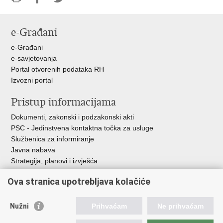
Ispiši
Podijeli
Podijeli
stranicu
na
na
e-Građani
Facebooku
Twitteru
e-Građani
e-savjetovanja
Portal otvorenih podataka RH
Izvozni portal
Pristup informacijama
Dokumenti, zakonski i podzakonski akti
PSC - Jedinstvena kontaktna točka za usluge
Službenica za informiranje
Javna nabava
Strategija, planovi i izvješća
Savjetovanja sa zainteresiranom javnošću
Ova stranica upotrebljava kolačiće
Nužni
Prihvaćam
Ne prihvaćam
Korisne poveznice