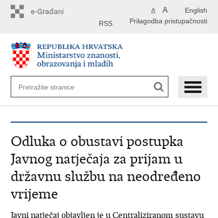
Preskoči
A
English
A
na
Prilagodba pristupačnosti
glavni
RSS
sadržaj
Odluka o obustavi postupka
Javnog natječaja za prijam u
državnu službu na neodređeno
vrijeme
Javni natječaj objavljen je u Centraliziranom sustavu