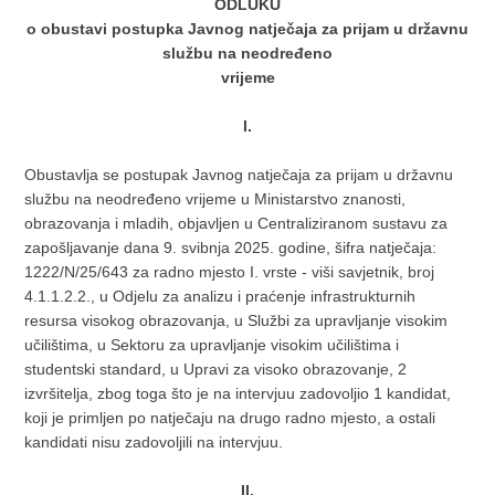
ODLUKU
o obustavi postupka Javnog natječaja za prijam u državnu
službu na neodređeno
vrijeme
I.
Obustavlja se postupak Javnog natječaja za prijam u državnu
službu na neodređeno vrijeme u Ministarstvo znanosti,
obrazovanja i mladih, objavljen u Centraliziranom sustavu za
zapošljavanje dana 9. svibnja 2025. godine, šifra natječaja:
1222/N/25/643 za radno mjesto I. vrste - viši savjetnik, broj
4.1.1.2.2., u Odjelu za analizu i praćenje infrastrukturnih
resursa visokog obrazovanja, u Službi za upravljanje visokim
učilištima, u Sektoru za upravljanje visokim učilištima i
studentski standard, u Upravi za visoko obrazovanje, 2
izvršitelja, zbog toga što je na intervjuu zadovoljio 1 kandidat,
koji je primljen po natječaju na drugo radno mjesto, a ostali
kandidati nisu zadovoljili na intervjuu.
II.