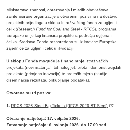
Ministarstvo znanosti, obrazovanja i mladih obavještava
zainteresirane organizacije o otvorenim pozivima na dostavu
projektnih prijedloga u sklopu Istraživačkog fonda za ugljen i
čelik (
Research Fund for Coal and Steel - RFCS
), programa
Europske unije koji financira projekte iz područja ugljena i
čelika. Sredstva Fonda raspoređena su iz imovine Europske
zajednice za ugljen i čelik u likvidaciji.
U sklopu Fonda moguće je financiranje
istraživačkih
projekata (novi materijali, tehnologije), pilota i demonstracijskih
projekata (primjena inovacija) te pratećih mjera (studije,
diseminacija rezultata, prikupljanje podataka).
Otvorena su tri poziva
:
1.
RFCS-2026-Steel-Big Tickets (RFCS-2026-BT-Steel)
Otvaranje natječaja: 17. veljače 2026.
Zatvaranje natječaja: 6. svibnja 2026. do 17.00 sati