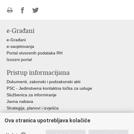
Ispiši
Podijeli
Podijeli
stranicu
na
na
e-Građani
Facebooku
Twitteru
e-Građani
e-savjetovanja
Portal otvorenih podataka RH
Izvozni portal
Pristup informacijama
Dokumenti, zakonski i podzakonski akti
PSC - Jedinstvena kontaktna točka za usluge
Službenica za informiranje
Javna nabava
Strategija, planovi i izvješća
Savjetovanja sa zainteresiranom javnošću
Ova stranica upotrebljava kolačiće