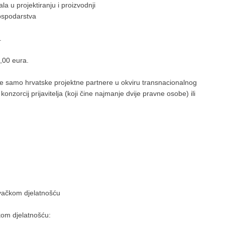
la u projektiranju i proizvodnji
gospodarstva
.
,00 eura.
 će samo hrvatske projektne partnere u okviru transnacionalnog
konzorcij prijavitelja (koji čine najmanje dvije pravne osobe) ili
ivačkom djelatnošću
kom djelatnošću: