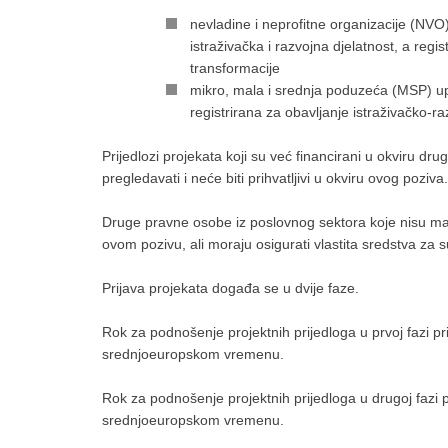
nevladine i neprofitne organizacije (NVO) ili 
istraživačka i razvojna djelatnost, a regi
transformacije
mikro, mala i srednja poduzeća (MSP) upis
registrirana za obavljanje istraživačko-ra
Prijedlozi projekata koji su već financirani u okviru dr
pregledavati i neće biti prihvatljivi u okviru ovog poziva.
Druge pravne osobe iz poslovnog sektora koje nisu mala
ovom pozivu, ali moraju osigurati vlastita sredstva za 
Prijava projekata događa se u dvije faze.
Rok za podnošenje projektnih prijedloga u prvoj fazi pr
srednjoeuropskom vremenu.
Rok za podnošenje projektnih prijedloga u drugoj fazi 
srednjoeuropskom vremenu.