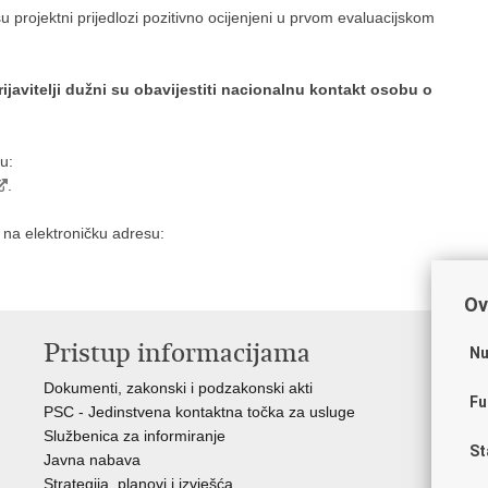
 su projektni prijedlozi pozitivno ocijenjeni u prvom evaluacijskom
ijavitelji dužni su obavijestiti nacionalnu kontakt osobu o
u:
.
a na elektroničku adresu:
Ov
Pristup informacijama
K
Nu
Dokumenti, zakonski i podzakonski akti
Vl
Fu
PSC - Jedinstvena kontaktna točka za usluge
AZ
Službenica za informiranje
AS
St
Javna nabava
AM
Strategija, planovi i izvješća
CA