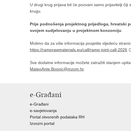
U drugi krug prijava bit će pozvani samo prijavitelji čiji
krugu.
Prije podnošenja projektnog prijedloga, hrvatski pr
svojem sudjelovanju u projektnom konzorciju
.
Molimo da za više informacija posjetite sljedeću stranic
https://ramprawmaterials.eu/call/ramp-joint-call-2026
Sve dodatne informacije možete zatražiti slanjem upit
MateoAnte.Bosnic@mzom.hr
.
e-Građani
e-Građani
e-savjetovanja
Portal otvorenih podataka RH
Izvozni portal