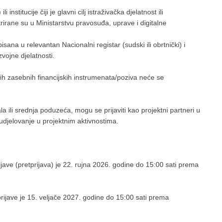
institucije čiji je glavni cilj istraživačka djelatnost ili
strirane su u Ministarstvu pravosuđa, uprave i digitalne
ana u relevantan Nacionalni registar (sudski ili obrtnički) i
zvojne djelatnosti.
ugih zasebnih financijskih instrumenata/poziva neće se
 ili srednja poduzeća, mogu se prijaviti kao projektni partneri u
sudjelovanje u projektnim aktivnostima.
ijave (pretprijava) je 22. rujna 2026. godine do 15:00 sati prema
prijave je 15. veljače 2027. godine do 15:00 sati prema