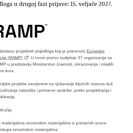
oga u drugoj fazi prijave: 15. veljače 2027.
 dostavu projektnih prijedloga koji je pokrenulo
Europsko
zicije (RAMP)
. U ovom pozivu sudjeluje 37 organizacija za
AMP-u predstavlja Ministarstvo znanosti, obrazovanja i mladih.
na eura.
vacijske projekte usmjerene na rješavanje ključnih izazova duž
straživanja nalazišta i primarne opskrbe, preko projektiranja i
kliranja.
dručja:
 materijalima sirovinskim materijalima iz primarnih izvora
istupa sirovinskim materijalima