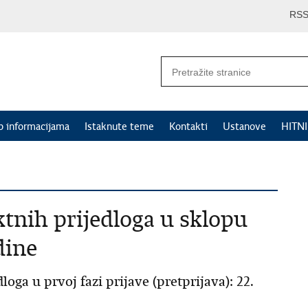
RS
p informacijama
Istaknute teme
Kontakti
Ustanove
HITN
tnih prijedloga u sklopu
dine
oga u prvoj fazi prijave (pretprijava): 22.