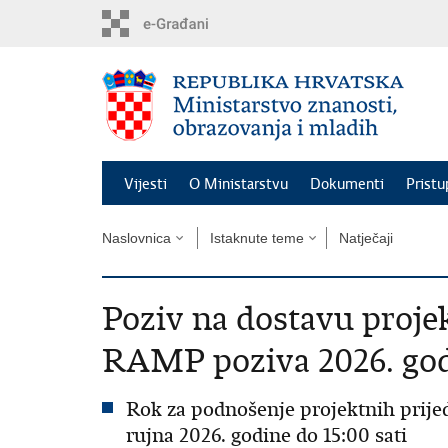
Preskoči
na
glavni
sadržaj
Vijesti
O Ministarstvu
Dokumenti
Pristu
Naslovnica
Istaknute teme
Natječaji
Poziv na dostavu projek
RAMP poziva 2026. go
Rok za podnošenje projektnih prijedl
rujna 2026. godine do 15:00 sati