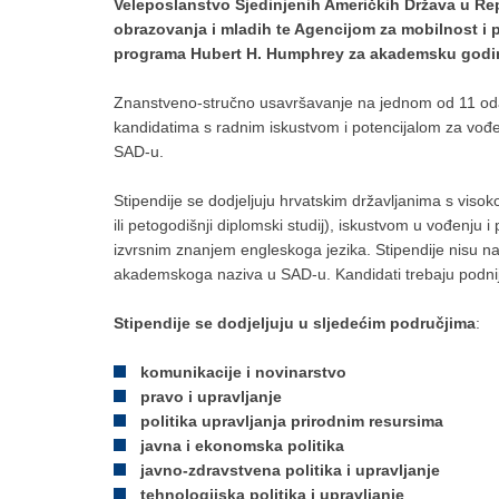
Veleposlanstvo Sjedinjenih Američkih Država u Rep
obrazovanja i mladih te Agencijom za mobilnost i p
programa Hubert H. Humphrey za akademsku godin
Znanstveno-stručno usavršavanje na jednom od 11 odab
kandidatima s radnim iskustvom i potencijalom za vođenj
SAD-u.
Stipendije se dodjeljuju hrvatskim državljanima s vis
ili petogodišnji diplomski studij), iskustvom u vođenju
izvrsnim znanjem engleskoga jezika. Stipendije nisu na
akademskoga naziva u SAD-u. Kandidati trebaju podnij
Stipendije se dodjeljuju u sljedećim područjima
:
komunikacije i novinarstvo
pravo i upravljanje
politika upravljanja prirodnim resursima
javna i ekonomska politika
javno-zdravstvena politika i upravljanje
tehnologijska politika i upravljanje
.