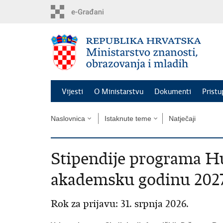
Preskoči
na
glavni
sadržaj
Vijesti
O Ministarstvu
Dokumenti
Pristu
Naslovnica
Istaknute teme
Natječaji
Stipendije programa 
akademsku godinu 2027
Rok za prijavu: 31. srpnja 2026.