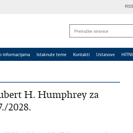
RS
p informacijama
Istaknute teme
Kontakti
Ustanove
HITN
Hubert H. Humphrey za
./2028.