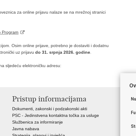
veznica za online prijavu nalaze se na mrežnoj stranici
p Program
m. Osim online prijave, potrebno je dostaviti i dodatnu
ronički uz prijavu
do 31. srpnja 2026. godine
.
 na sljedeću elektroničku adresu:
Ov
Pristup informacijama
K
Nu
Dokumenti, zakonski i podzakonski akti
Vl
Fu
PSC - Jedinstvena kontaktna točka za usluge
AZ
Službenica za informiranje
AS
St
Javna nabava
AM
Strategija, planovi i izvješća
CA