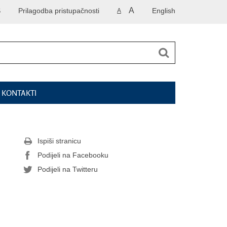
A
S
Prilagodba pristupačnosti
English
A
I KONTAKTI
Ispiši stranicu
Podijeli na Facebooku
Podijeli na Twitteru