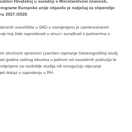
ublici Hrvatskoj u suradnji s Ministarstvom znanosti,
rograme Europske unije objavilo je natječaj za stipendije
u 2027./2028.
ranih sveučilišta u SAD-u namijenjeno je zainteresiranim
e koji žele napredovati u struci i surađivati s partnerima u
okom stručnom spremom (završen najmanje četverogodišnji studij
 i pet godina radnog iskustva u jednom od navedenih područja te
mijenjene za razdoblje studija niti omogućuju stjecanje
eti dokaz o zaposlenju u RH.