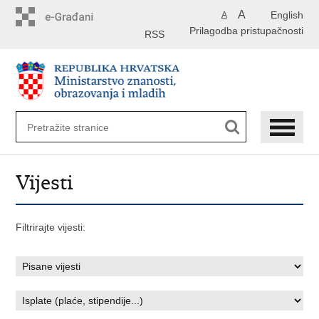
Preskoči
A
English
A
na
Prilagodba pristupačnosti
glavni
RSS
sadržaj
Vijesti
Filtrirajte vijesti: