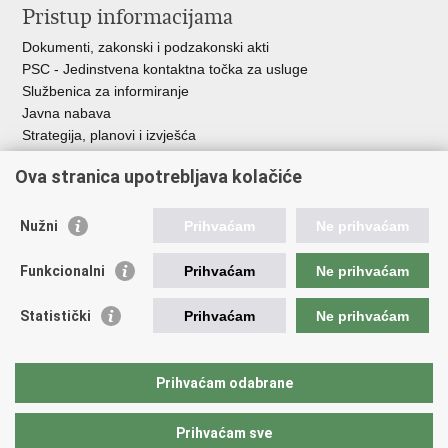
Pristup informacijama
Dokumenti, zakonski i podzakonski akti
PSC - Jedinstvena kontaktna točka za usluge
Službenica za informiranje
Javna nabava
Strategija, planovi i izvješća
Savjetovanja sa zainteresiranom javnošću
Ova stranica upotrebljava kolačiće
Nužni
Prihvaćam
Ne prihvaćam
Korisne poveznice
Funkcionalni
Prihvaćam
Ne prihvaćam
Vlada RH
AZOO
Statistički
Prihvaćam
Ne prihvaćam
ASOO
AMPEU
CARNET
Prihvaćam odabrane
NCVVO
Prihvaćam sve