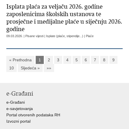
Isplata plaća za veljaču 2026. godine
zaposlenicima školskih ustanova te
prosječne i medijalne plaće u siječnju 2026.
godine
09.03.2026. | Pisane vijesti | Isplate (plaće, stipendije...) | Plaće
« Prethodna
1
2
3
4
5
6
7
8
9
10
Sljedeća »
»»
e-Građani
e-Građani
e-savjetovanja
Portal otvorenih podataka RH
Izvozni portal