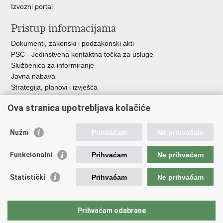
Izvozni portal
Pristup informacijama
Dokumenti, zakonski i podzakonski akti
PSC - Jedinstvena kontaktna točka za usluge
Službenica za informiranje
Javna nabava
Strategija, planovi i izvješća
Savjetovanja sa zainteresiranom javnošću
Ova stranica upotrebljava kolačiće
Nužni
Prihvaćam
Ne prihvaćam
Korisne poveznice
Funkcionalni
Prihvaćam
Ne prihvaćam
Vlada RH
AZOO
Statistički
Prihvaćam
Ne prihvaćam
ASOO
AMPEU
CARNET
Prihvaćam odabrane
NCVVO