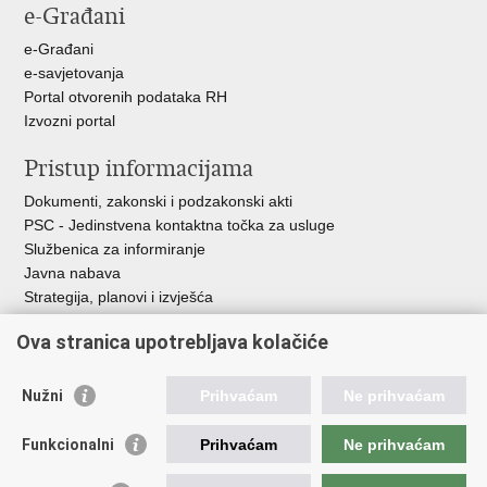
e-Građani
e-Građani
e-savjetovanja
Portal otvorenih podataka RH
Izvozni portal
Pristup informacijama
Dokumenti, zakonski i podzakonski akti
PSC - Jedinstvena kontaktna točka za usluge
Službenica za informiranje
Javna nabava
Strategija, planovi i izvješća
Savjetovanja sa zainteresiranom javnošću
Ova stranica upotrebljava kolačiće
Nužni
Prihvaćam
Ne prihvaćam
Korisne poveznice
Funkcionalni
Prihvaćam
Ne prihvaćam
Vlada RH
AZOO