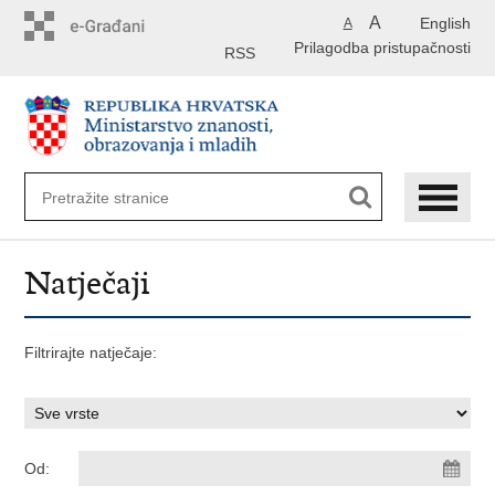
Preskoči
A
English
A
na
Prilagodba pristupačnosti
glavni
RSS
sadržaj
Natječaji
Filtrirajte natječaje:
Od: