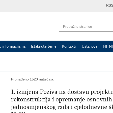
RS
p informacijama
Istaknute teme
Kontakti
Ustanove
HITN
Pronađeno 1520 natječaja.
1. izmjena Poziva na dostavu projektn
rekonstrukcija i opremanje osnovnih 
jednosmjenskog rada i cjelodnevne šk