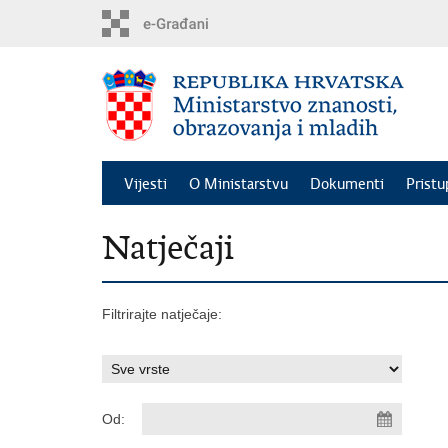
Preskoči
na
glavni
sadržaj
Vijesti
O Ministarstvu
Dokumenti
Pristu
Natječaji
Filtrirajte natječaje:
Od: