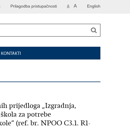
A
S
Prilagodba pristupačnosti
English
A
I KONTAKTI
ih prijedloga „Izgradnja,
škola za potrebe
ole“ (ref. br. NPOO C3.1. R1-