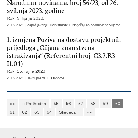
Narodnim novinama, broj 56/23, od 26.
svibnja 2023. godine
Rok: 5. lipnja 2023.
29.05.2023. | Zapošljavanje u Ministarstvu | Natječaji na neodređeno vrijeme
1. izmjena Poziva na dostavu projektnih
prijedloga „Ciljana znanstvena
istraživanja“ (Referentni broj: C3.2.R3-
I1.04)
Rok: 15. rujna 2023.
25.05.2023. | Javni pozivi | EU fondovi
««
« Prethodna
55
56
57
58
59
60
61
62
63
64
Sljedeća »
»»