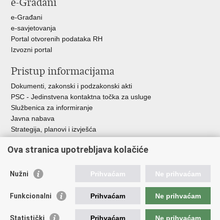
e-Građani
e-Građani
e-savjetovanja
Portal otvorenih podataka RH
Izvozni portal
Pristup informacijama
Dokumenti, zakonski i podzakonski akti
PSC - Jedinstvena kontaktna točka za usluge
Službenica za informiranje
Javna nabava
Strategija, planovi i izvješća
Savjetovanja sa zainteresiranom javnošću
Ova stranica upotrebljava kolačiće
Nužni
Prihvaćam
Ne prihvaćam
Korisne poveznice
Funkcionalni
Prihvaćam
Ne prihvaćam
Vlada RH
AZOO
Statistički
Prihvaćam
Ne prihvaćam
ASOO