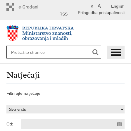
Preskoči
A
English
A
na
Prilagodba pristupačnosti
glavni
RSS
sadržaj
Natječaji
Filtrirajte natječaje:
Od: