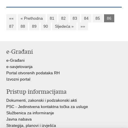
««
« Prethodna
81
82
83
84
85
86
87
88
89
90
Sljedeća »
»»
e-Građani
e-Građani
e-savjetovanja
Portal otvorenih podataka RH
Izvozni portal
Pristup informacijama
Dokumenti, zakonski i podzakonski akti
PSC - Jedinstvena kontaktna točka za usluge
Službenica za informiranje
Javna nabava
Strategija, planovi i izvješća