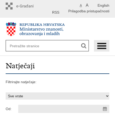
Preskoči
A
English
A
na
Prilagodba pristupačnosti
glavni
RSS
sadržaj
Natječaji
Filtrirajte natječaje:
Od: