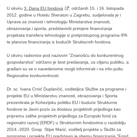
U okviru
3. Dana EU fondova
, održanih 15. i 16. listopada
2012. godine u Hotelu Sheraton u Zagrebu, sudjelovala je i
Uprava za znanost i tehnologiju Ministarstva znanosti,
obrazovanja i sporta, predstavivši primjere financiranja
projekata transfera tehnologije iz pretpristupnog programa IPA
te planove financiranja iz budućih Strukturnih fondova.
U okviru radionice pod nazivom "Znanošću do konkurentnog
gospodarstva" održano je šest predavanja, za ciljanu publiku, a
građani su se o navedenome mogli informirati i na info-pultu
Regionalne konkurentnosti.
Dr. sc. Ivana Crnić Duplančić, voditeljica Službe za programe i
projekte EU u Ministarstvu znanosti, obrazovanja i Sporta
prezentirala je Kohezijsku politiku EU i buduće Strukturne
fondove te Javni poziv za dostavu projektnih prijedloga kao
pripremu zalihe projektnih prijedloga za Europski fond za
regionalni razvoj (ERDF) u Strukturnim fondovima u razdoblju
2014.-2020. Gosp. Stipe Marić, voditelj projekta u Službi za
programe i projekte EU predstavio je shemu financiranja "Fond