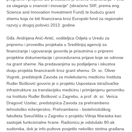
za ulaganja u znanost i inovacije" (skraćeno SIIF, prema eng.
Science and Innovation Investment Fund) te buduću grant
shemu koja će biti financirana kroz Europski fond za regionalni
razvoj u drugoj polovici 2013. godine.
Gđa. Andrijana Anić-Antić, voditeljica Odjela u Uredu za
pripremu i provedbu projekata u Središnjoj agenciji za
financiranje i ugovaranje govorila je prisutnima o pripremi
projektne dokumentacije i procedurama prijave koje se odnose
na grant sheme. Na predavanjima su podijeljena i iskustva
dvaju projekta financiranih kroz grant shemu. Dr. sc. Oliver
Vugrek, predstojnik Zavoda za molekularnu medicinu Instituta
Ruđer Bošković govorio je o projektu Uspostava istraživačke
infrastrukture za translacijsku medicinu i primijenjenu genomiku
na Institutu Ruđer Bošković u Zagrebu, a prof. dr. sc. Verica
Dragović Uzelac, predstojnica Zavoda za prehrambeno
tehnološko inženjerstvo, Prehrambeno - biotehnološkog
fakulteta Sveučilišta u Zagrebu o projektu Višnja Maraska kao
sastojak funkcionalne hrane. Radionicu je odslušalo 80-ak
sudionika, dok je info-pultove posjetilo nekoliko stotina građana.