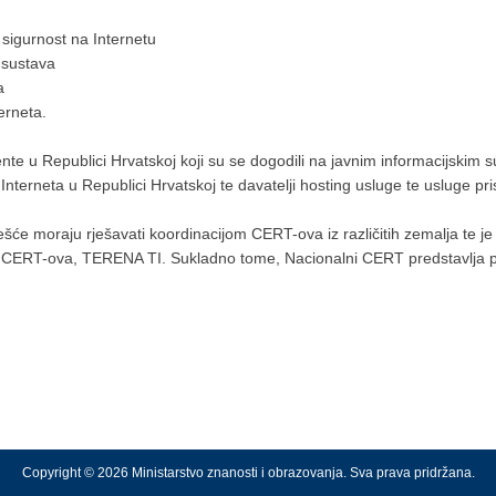
sigurnost na Internetu
h sustava
a
erneta.
te u Republici Hrvatskoj koji su se dogodili na javnim informacijskim
Interneta u Republici Hrvatskoj te davatelji hosting usluge te usluge pri
ešće moraju rješavati koordinacijom CERT-ova iz različitih zemalja te j
CERT-ova, TERENA TI. Sukladno tome, Nacionalni CERT predstavlja pri
Copyright © 2026 Ministarstvo znanosti i obrazovanja. Sva prava pridržana.