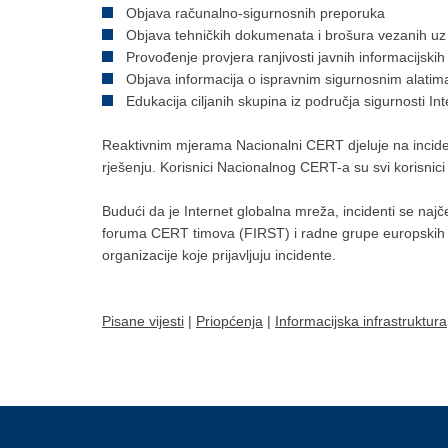
Objava računalno-sigurnosnih preporuka
Objava tehničkih dokumenata i brošura vezanih uz 
Provođenje provjera ranjivosti javnih informacijski
Objava informacija o ispravnim sigurnosnim alatim
Edukacija ciljanih skupina iz područja sigurnosti Int
Reaktivnim mjerama Nacionalni CERT djeluje na inciden
rješenju. Korisnici Nacionalnog CERT-a su svi korisnici 
Budući da je Internet globalna mreža, incidenti se najč
foruma CERT timova (FIRST) i radne grupe europskih 
organizacije koje prijavljuju incidente.
Pisane vijesti
|
Priopćenja
|
Informacijska infrastruktura