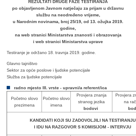
REZULTATI DRUGE FAZE TESTIRANJA
po objavljenom Javnom natječaju za prijam u državnu
službu na neodređeno vrijeme,
u Narodnim novinama, broj 25/19, od 13. ožujka 2019.
godine,
na web stranici Ministarstva znanosti i obrazovanja
i web stranici Ministarstva uprave
Testiranje je održano 18. travnja 2019. godine.
Glavno tajništvo
Sektor za opće poslove i ljudske potencijale
Služba za ljudske potencijale
radno mjesto III. vrste - upravni/a referent/ica
Provjera znanja
Provjera z
Početno slovo
Početno slovo
stranog jezika
na ra
prezimena
imena
bodovi
bod
KANDIDATI KOJI SU ZADOVOLJILI NA TESTIRANJU
I IDU NA RAZGOVOR S KOMISIJOM - INTERVJU