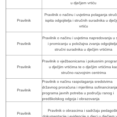
u dječjem vrtiću
Pravilnik o načinu i uvjetima polaganja stru
Pravilnik
ispita odgojitelja i stručnih suradnika u dje
vrtiću
Pravilnik o načinu i uvjetima napredovanja u s
Pravilnik
i promicanju u položajna zvanja odgojitelja
stručni suradnika u dječjim vrtićima
Pravilnik o vježbaonicama i pokusnim progr
Pravilnik
u dječjim vrtićima te o dječjim vrtićima ka
stručno-razvojnim centrima
Pravilnik o načinu raspolaganja sredstvima
državnog proračuna i mjerilima sufinanciranj
Pravilnik
programa javnih potreba u području ranog i
predškolskog odgoja i obrazovanja
Pravilnik o obrascima i sadržaju pedagoš
Pravilnik
dokumentacije i evidencije o djeci u dječjem v