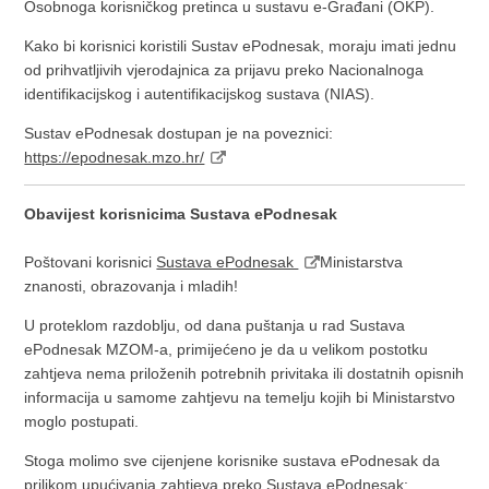
Osobnoga korisničkog pretinca u sustavu e-Građani (OKP).
Kako bi korisnici koristili Sustav ePodnesak, moraju imati jednu
od prihvatljivih vjerodajnica za prijavu preko Nacionalnoga
identifikacijskog i autentifikacijskog sustava (NIAS).
Sustav ePodnesak dostupan je na poveznici:
https://epodnesak.mzo.hr/
Obavijest korisnicima Sustava ePodnesak
Poštovani korisnici
Sustava ePodnesak
Ministarstva
znanosti, obrazovanja i mladih!
U proteklom razdoblju, od dana puštanja u rad Sustava
ePodnesak MZOM-a, primijećeno je da u velikom postotku
zahtjeva nema priloženih potrebnih privitaka ili dostatnih opisnih
informacija u samome zahtjevu na temelju kojih bi Ministarstvo
moglo postupati.
Stoga molimo sve cijenjene korisnike sustava ePodnesak da
prilikom upućivanja zahtjeva preko Sustava ePodnesak: