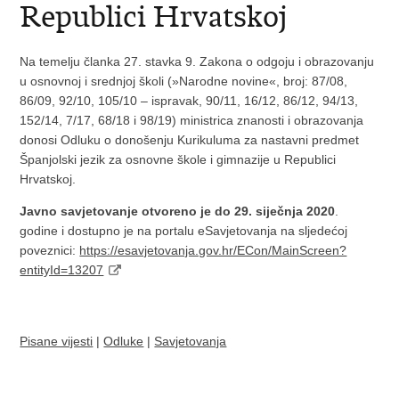
Republici Hrvatskoj
Na temelju članka 27. stavka 9. Zakona o odgoju i obrazovanju
u osnovnoj i srednjoj školi (»Narodne novine«, broj: 87/08,
86/09, 92/10, 105/10 – ispravak, 90/11, 16/12, 86/12, 94/13,
152/14, 7/17, 68/18 i 98/19) ministrica znanosti i obrazovanja
donosi Odluku o donošenju Kurikuluma za nastavni predmet
Španjolski jezik za osnovne škole i gimnazije u Republici
Hrvatskoj.
Javno savjetovanje otvoreno je do 29. siječnja 2020
.
godine i dostupno je na portalu eSavjetovanja na sljedećoj
poveznici:
https://esavjetovanja.gov.hr/ECon/MainScreen?
entityId=13207
Pisane vijesti
|
Odluke
|
Savjetovanja