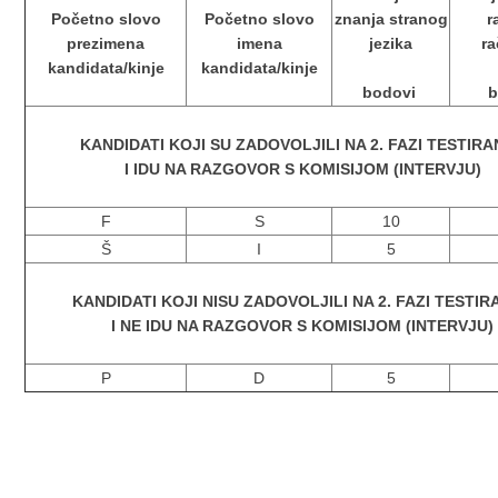
Početno slovo
Početno slovo
znanja stranog
r
prezimena
imena
jezika
r
kandidata/kinje
kandidata/kinje
bodovi
b
KANDIDATI KOJI SU ZADOVOLJILI NA 2. FAZI TESTIR
I IDU NA RAZGOVOR S KOMISIJOM (INTERVJU)
F
S
10
Š
I
5
KANDIDATI KOJI NISU ZADOVOLJILI NA 2. FAZI TESTI
I NE IDU NA RAZGOVOR S KOMISIJOM (INTERVJU)
P
D
5