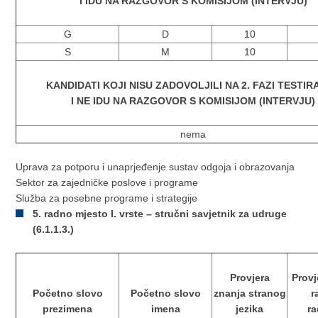
I IDU NA RAZGOVOR S KOMISIJOM (INTERVJU)
G
D
10
S
M
10
KANDIDATI KOJI NISU ZADOVOLJILI NA 2. FAZI TESTI
I NE IDU NA RAZGOVOR S KOMISIJOM (INTERVJU)
nema
Uprava za potporu i unaprjeđenje sustav odgoja i obrazovanja
Sektor za zajedničke poslove i programe
Služba za posebne programe i strategije
5. radno mjesto I. vrste – stručni savjetnik za udruge
(6.1.1.3.)
Provjera
Provj
Početno slovo
Početno slovo
znanja stranog
r
prezimena
imena
jezika
r