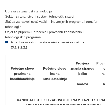
Uprava za znanost i tehnologiju
Sektor za znanstveni sustav i tehnološki razvoj
Služba za razvoj istraživačkih i inovacijskih programa i transfer
tehnologije
Odjel za pripremu, praćenje i provedbu znanstvenih i
tehnologijskih programa
4. radno mjesto I. vrste – viši stručni savjetnik
(3.1.2.2.2.)
Provjera
Provj
Početno slovo
Početno slovo
znanja stranog
r
prezimena
imena
jezika
r
kandidata/kinje
kandidata/kinje
bodovi
b
KANDIDATI KOJI SU ZADOVOLJILI NA 2. FAZI TESTIR