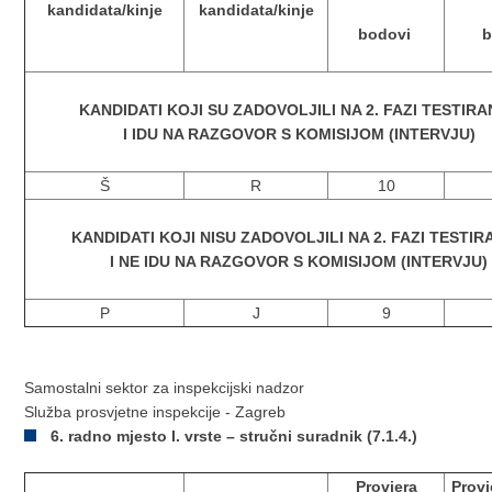
kandidata/kinje
kandidata/kinje
bodovi
b
KANDIDATI KOJI SU ZADOVOLJILI NA 2. FAZI TESTIR
I IDU NA RAZGOVOR S KOMISIJOM (INTERVJU)
Š
R
10
KANDIDATI KOJI NISU ZADOVOLJILI NA 2. FAZI TESTI
I NE IDU NA RAZGOVOR S KOMISIJOM (INTERVJU)
P
J
9
Samostalni sektor za inspekcijski nadzor
Služba prosvjetne inspekcije - Zagreb
6. radno mjesto I. vrste – stručni suradnik (7.1.4.)
Provjera
Provj