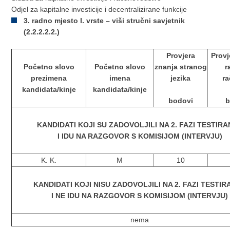
Odjel za kapitalne investicije i decentralizirane funkcije
3. radno mjesto I. vrste – viši stručni savjetnik
(2.2.2.2.2.)
Provjera
Provj
Početno slovo
Početno slovo
znanja stranog
r
prezimena
imena
jezika
r
kandidata/kinje
kandidata/kinje
bodovi
b
KANDIDATI KOJI SU ZADOVOLJILI NA 2. FAZI TESTIR
I IDU NA RAZGOVOR S KOMISIJOM (INTERVJU)
K. K.
M
10
KANDIDATI KOJI NISU ZADOVOLJILI NA 2. FAZI TESTI
I NE IDU NA RAZGOVOR S KOMISIJOM (INTERVJU)
nema