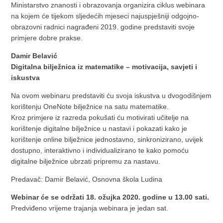
Ministarstvo znanosti i obrazovanja organizira ciklus webinara
na kojem će tijekom sljedećih mjeseci najuspješniji odgojno-
obrazovni radnici nagrađeni 2019. godine predstaviti svoje
primjere dobre prakse.
Damir Belavić
Digitalna bilježnica iz matematike – motivacija, savjeti i
iskustva
Na ovom webinaru predstaviti ću svoja iskustva u dvogodišnjem
korištenju OneNote bilježnice na satu matematike.
Kroz primjere iz razreda pokušati ću motivirati učitelje na
korištenje digitalne bilježnice u nastavi i pokazati kako je
korištenje online bilježnice jednostavno, sinkronizirano, uvijek
dostupno, interaktivno i individualizirano te kako pomoću
digitalne bilježnice ubrzati pripremu za nastavu.
Predavač: Damir Belavić, Osnovna škola Ludina
Webinar će se održati 18. ožujka 2020. godine u 13.00 sati.
Predviđeno vrijeme trajanja webinara je jedan sat.