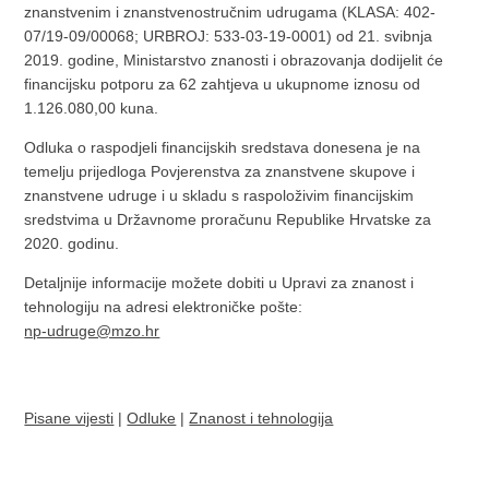
znanstvenim i znanstvenostručnim udrugama (KLASA: 402-
07/19-09/00068; URBROJ: 533-03-19-0001) od 21. svibnja
2019. godine, Ministarstvo znanosti i obrazovanja dodijelit će
financijsku potporu za 62 zahtjeva u ukupnome iznosu od
1.126.080,00 kuna.
Odluka o raspodjeli financijskih sredstava donesena je na
temelju prijedloga Povjerenstva za znanstvene skupove i
znanstvene udruge i u skladu s raspoloživim financijskim
sredstvima u Državnome proračunu Republike Hrvatske za
2020. godinu.
Detaljnije informacije možete dobiti u Upravi za znanost i
tehnologiju na adresi elektroničke pošte:
np-udruge@mzo.hr
Pisane vijesti
|
Odluke
|
Znanost i tehnologija