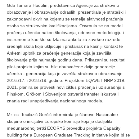
Gđa Tamara Hudolin, predstavnica Agencije za strukovno
obrazovanje i obrazovanje odraslih, prezentirala je strateški i
zakonodavni okvir na kojemu se temelje aktivnosti praćenja
osoba sa strukovnim kvalifikacijama. Osvrnula se na model
praćenja učenika nakon školovanja, odnosno metodologiju i
instrumente kao što su Izlazna anketa za završne razrede
srednjih škola koja uključuje i pristanak na kasniji kontakt te
Anketni upitnik za praćenje generacije koja je završila
školovanje prije najmanje godinu dana. Prikazani su rezultati
pilot-projekta kojim su bile obuhvaćene dvije generacije
učenika - generacija koja je završila strukovno obrazovanje
2016./17. i 2018./19. godine. Projektom EQAVET NRP 2019. -
2021. planira se provesti novi ciklus praćenja i uz suradnju s
Finskom, Grčkom i Slovenijom ostvariti transfer iskustva i
znanja radi unaprjeđivanja nacionalnoga modela.
Mr. sc. Tecilazić Goršić informirala je članove Nacionalne
skupine o inicijativi Europske komisije koja je dodijelila
međunarodnoj tvrtki ECORYS provedbu projekta Capacity
building for a European Graduate Tracking Initiative kojim bi se