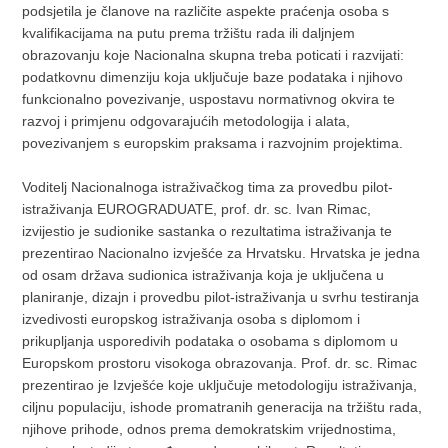
podsjetila je članove na različite aspekte praćenja osoba s
kvalifikacijama na putu prema tržištu rada ili daljnjem
obrazovanju koje Nacionalna skupna treba poticati i razvijati:
podatkovnu dimenziju koja uključuje baze podataka i njihovo
funkcionalno povezivanje, uspostavu normativnog okvira te
razvoj i primjenu odgovarajućih metodologija i alata,
povezivanjem s europskim praksama i razvojnim projektima.
Voditelj Nacionalnoga istraživačkog tima za provedbu pilot-
istraživanja EUROGRADUATE, prof. dr. sc. Ivan Rimac,
izvijestio je sudionike sastanka o rezultatima istraživanja te
prezentirao Nacionalno izvješće za Hrvatsku. Hrvatska je jedna
od osam država sudionica istraživanja koja je uključena u
planiranje, dizajn i provedbu pilot-istraživanja u svrhu testiranja
izvedivosti europskog istraživanja osoba s diplomom i
prikupljanja usporedivih podataka o osobama s diplomom u
Europskom prostoru visokoga obrazovanja. Prof. dr. sc. Rimac
prezentirao je Izvješće koje uključuje metodologiju istraživanja,
ciljnu populaciju, ishode promatranih generacija na tržištu rada,
njihove prihode, odnos prema demokratskim vrijednostima,