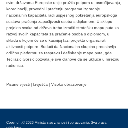
svim državama Europske unije pružila potpora u osmišljavanju,
koordinaciji, provedbi i praćenju programa izgradnje
nacionalnih kapaciteta radi uspješnog pokretanja europskoga
sustava praćenja zapošljivosti osoba s diplomom. U sklopu
projekta svaka od država treba izraditi stratešku mapu puta za
razvoj svojih kapaciteta za praćenje osoba s diplomom, u
skladu s kojom će se u kasnijoj fazi projekta organizirati
aktivnosti potpore. Budući da Nacionalna skupina predstavlja
odličnu platformu za raspravu i definiranje mape puta, gđa
Tecilazić Goršić pozvala je sve članove da se uključe u mrežnu
radionicu.
Pisane vijesti
|
Izvješća
|
Visoko obrazovanje
Copyright © 2026 Ministarstvo znanosti i obrazovanja. Sva prava
pridržana.