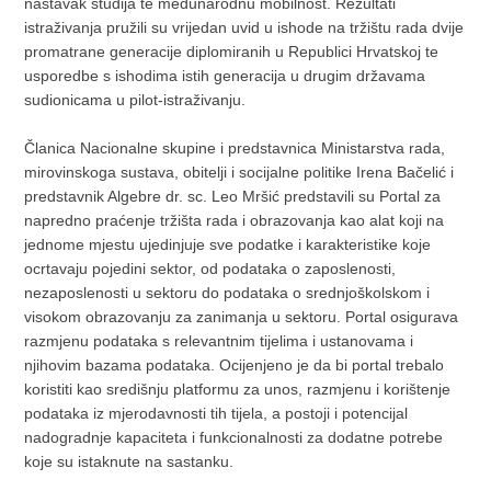
nastavak studija te međunarodnu mobilnost. Rezultati
istraživanja pružili su vrijedan uvid u ishode na tržištu rada dvije
promatrane generacije diplomiranih u Republici Hrvatskoj te
usporedbe s ishodima istih generacija u drugim državama
sudionicama u pilot-istraživanju.
Članica Nacionalne skupine i predstavnica Ministarstva rada,
mirovinskoga sustava, obitelji i socijalne politike Irena Bačelić i
predstavnik Algebre dr. sc. Leo Mršić predstavili su Portal za
napredno praćenje tržišta rada i obrazovanja kao alat koji na
jednome mjestu ujedinjuje sve podatke i karakteristike koje
ocrtavaju pojedini sektor, od podataka o zaposlenosti,
nezaposlenosti u sektoru do podataka o srednjoškolskom i
visokom obrazovanju za zanimanja u sektoru. Portal osigurava
razmjenu podataka s relevantnim tijelima i ustanovama i
njihovim bazama podataka. Ocijenjeno je da bi portal trebalo
koristiti kao središnju platformu za unos, razmjenu i korištenje
podataka iz mjerodavnosti tih tijela, a postoji i potencijal
nadogradnje kapaciteta i funkcionalnosti za dodatne potrebe
koje su istaknute na sastanku.