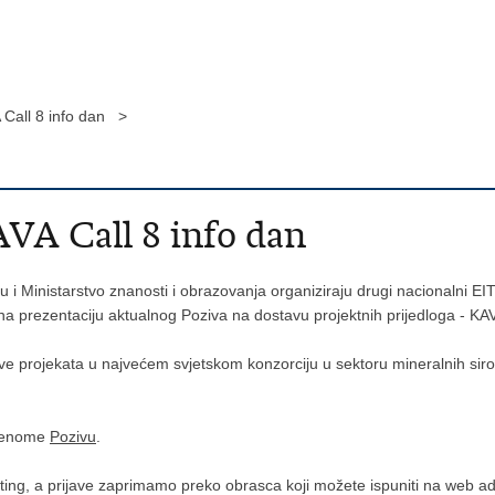
 Call 8 info dan >
VA Call 8 info dan
 i Ministarstvo znanosti i obrazovanja organiziraju drugi nacionalni EIT
a prezentaciju aktualnog Poziva na dostavu projektnih prijedloga - KAV
ve projekata u najvećem svjetskom konzorciju u sektoru mineralnih siro
oženome
Pozivu
.
ing, a prijave zaprimamo preko obrasca koji možete ispuniti na web ad