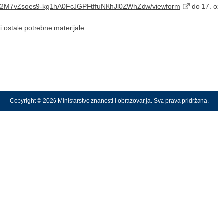
dUIV2M7vZsoes9-kg1hA0FcJGPFtffuNKhJl0ZWhZdw/viewform
do 17. o
i ostale potrebne materijale.
Copyright © 2026 Ministarstvo znanosti i obrazovanja. Sva prava pridržana.