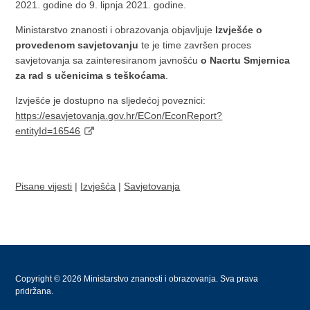
2021. godine do 9. lipnja 2021. godine.
Ministarstvo znanosti i obrazovanja objavljuje
Izvješće o
provedenom savjetovanju
te je time završen proces
savjetovanja sa zainteresiranom javnošću
o Nacrtu Smjernica
za rad s učenicima s teškoćama
.
Izvješće je dostupno na sljedećoj poveznici:
https://esavjetovanja.gov.hr/ECon/EconReport?
entityId=16546
Pisane vijesti
|
Izvješća
|
Savjetovanja
Copyright © 2026 Ministarstvo znanosti i obrazovanja. Sva prava
pridržana.