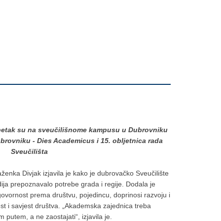
etak su na sveučilišnome kampusu u Dubrovniku
ubrovniku - Dies Academicus i 15. obljetnica rada
Sveučilišta
aženka Divjak izjavila je kako je dubrovačko Sveučilište
ija prepoznavalo potrebe grada i regije. Dodala je
vornost prema društvu, pojedincu, doprinosi razvoju i
jest i savjest društva. „Akademska zajednica treba
im putem, a ne zaostajati“, izjavila je.