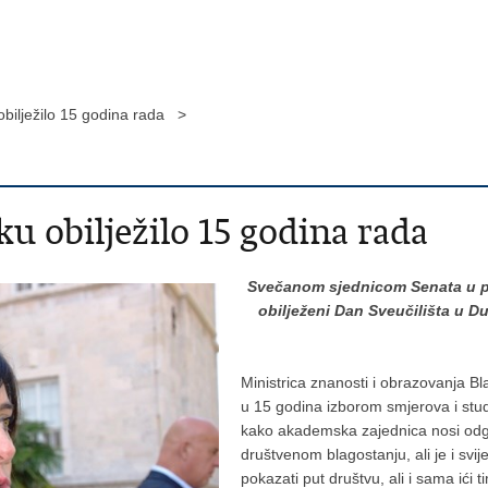
obilježilo 15 godina rada >
u obilježilo 15 godina rada
Svečanom sjednicom Senata u p
obilježeni Dan Sveučilišta u D
Ministrica znanosti i obrazovanja Bl
u 15 godina izborom smjerova i stud
kako akademska zajednica nosi odgo
društvenom blagostanju, ali je i svi
pokazati put društvu, ali i sama ići t