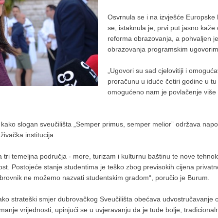
Osvrnula se i na izvješće Europsk
se, istaknula je, prvi put jasno kaž
reforma obrazovanja, a pohvaljen je
obrazovanja programskim ugovorim
„Ugovori su sad cjelovitiji i omoguć
proračunu u iduće četiri godine u tu
omogućeno nam je povlačenje više o
e kako slogan sveučilišta „Semper primus, semper melior” održava napor
ivačka institucija.
tri temeljna područja - more, turizam i kulturnu baštinu te nove tehno
st. Postojeće stanje studentima je teško zbog previsokih cijena privatno
 Dubrovnik ne možemo nazvati studentskim gradom“, poručio je Burum.
ako strateški smjer dubrovačkog Sveučilišta obećava udvostručavanje o
anje vrijednosti, upinjući se u uvjeravanju da je tuđe bolje, tradiciona