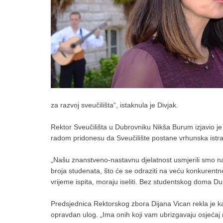
za razvoj sveučilišta“, istaknula je Divjak.
Rektor Sveučilišta u Dubrovniku Nikša Burum izjavio j
radom pridonesu da Sveučilište postane vrhunska istraž
„Našu znanstveno-nastavnu djelatnost usmjerili smo na 
broja studenata, što će se odraziti na veću konkurentno
vrijeme ispita, moraju iseliti. Bez studentskog doma
Predsjednica Rektorskog zbora Dijana Vican rekla je k
opravdan ulog. „Ima onih koji vam ubrizgavaju osjećaj m