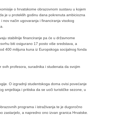
e komisije o hrvatskome obrazovnom sustavu u kojem
e da je u proteklih godinu dana pokrenuta ambiciozna
 i nov način ugovaranja i financiranja visokog
a.
avaju stabilnije financiranje pa će u državnome
 svrhu biti osigurano 17 posto više sredstava, a
d 400 milijuna kuna iz Europskoga socijalnog fonda
 svih profesora, suradnika i studenata da svojim
logije. O izgradnji studentskoga doma ovisi povećanje
g smještaja i pritiska da se uoči turističke sezone, u
brazovnih programa i istraživanja te je dugoročno
lno zastarjelo, a napredno ono izvan granica Hrvatske.