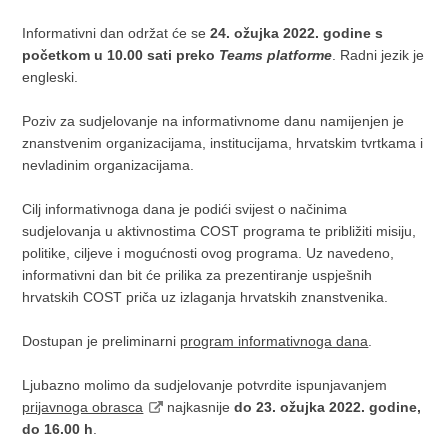
Informativni dan održat će se
24. ožujka 2022. godine s
početkom u 10.00 sati
preko
Teams platforme
. Radni jezik je
engleski.
Poziv za sudjelovanje na informativnome danu namijenjen je
znanstvenim organizacijama, institucijama, hrvatskim tvrtkama i
nevladinim organizacijama.
Cilj informativnoga dana je podići svijest o načinima
sudjelovanja u aktivnostima COST programa te približiti misiju,
politike, ciljeve i mogućnosti ovog programa. Uz navedeno,
informativni dan bit će prilika za prezentiranje uspješnih
hrvatskih COST priča uz izlaganja hrvatskih znanstvenika.
Dostupan je preliminarni
program informativnoga dana
.
Ljubazno molimo da sudjelovanje potvrdite ispunjavanjem
prijavnoga obrasca
najkasnije
do 23. ožujka 2022. godine,
do 16.00 h
.