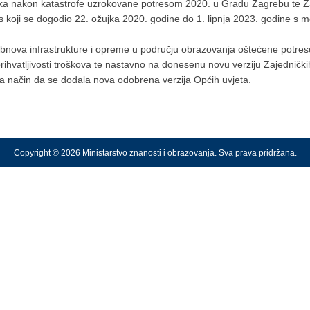
oravka nakon katastrofe uzrokovane potresom 2020. u Gradu Zagrebu te Z
res koji se dogodio 22. ožujka 2020. godine do 1. lipnja 2023. godine s
Obnova infrastrukture i opreme u području obrazovanja oštećene potre
e prihvatljivosti troškova te nastavno na donesenu novu verziju Zajednički
 na način da se dodala nova odobrena verzija Općih uvjeta.
Copyright © 2026 Ministarstvo znanosti i obrazovanja. Sva prava pridržana.