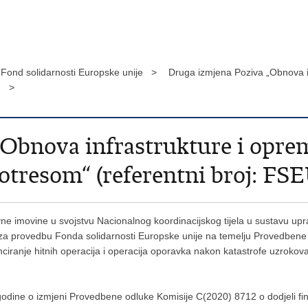
Fond solidarnosti Europske unije >
Druga izmjena Poziva „Obnova i
O) >
„Obnova infrastrukture i opre
otresom“ (referentni broj: F
vne imovine u svojstvu Nacionalnog koordinacijskog tijela u sustavu upr
 za provedbu Fonda solidarnosti Europske unije na temelju Provedbene 
anciranje hitnih operacija i operacija oporavka nakon katastrofe uzrok
dine o izmjeni Provedbene odluke Komisije C(2020) 8712 o dodjeli fin