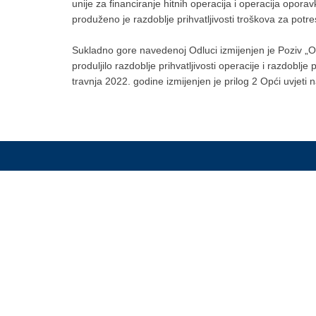
unije za financiranje hitnih operacija i operacija op
produženo je razdoblje prihvatljivosti troškova za pot
Sukladno gore navedenoj Odluci izmijenjen je Poziv „
produljilo razdoblje prihvatljivosti operacije i razdoblj
travnja 2022. godine izmijenjen je prilog 2 Opći uvjeti