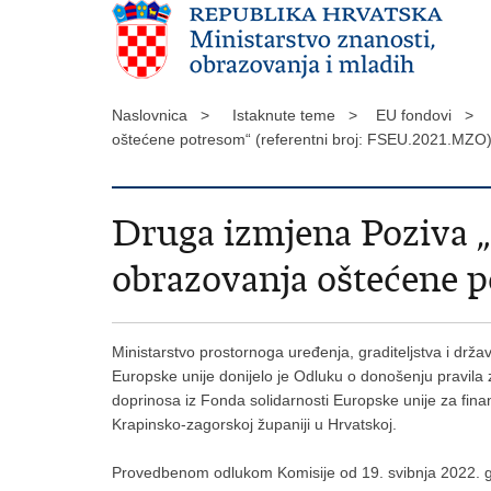
Naslovnica >
Istaknute teme >
EU fondovi >
oštećene potresom“ (referentni broj: FSEU.2021.MZ
Druga izmjena Poziva 
obrazovanja oštećene p
Ministarstvo prostornoga uređenja, graditeljstva i drža
Europske unije donijelo je Odluku o donošenju pravila
doprinosa iz Fonda solidarnosti Europske unije za fin
Krapinsko-zagorskoj županiji u Hrvatskoj.
Provedbenom odlukom Komisije od 19. svibnja 2022. go