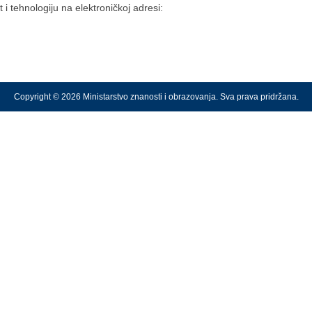
 i tehnologiju na elektroničkoj adresi:
Copyright © 2026 Ministarstvo znanosti i obrazovanja. Sva prava pridržana.