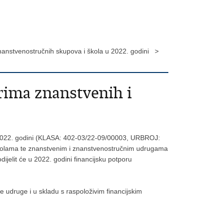
znanstvenostručnih skupova i škola u 2022. godini >
orima znanstvenih i
 u 2022. godini (KLASA: 402-03/22-09/00003, URBROJ:
 školama te znanstvenim i znanstvenostručnim udrugama
elit će u 2022. godini financijsku potporu
 udruge i u skladu s raspoloživim financijskim