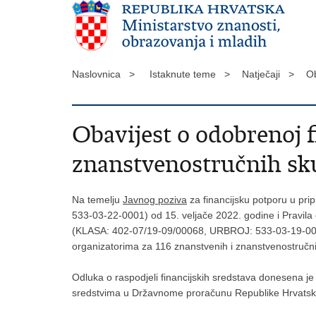
Naslovnica >
Istaknute teme >
Natječaji >
Ob
Obavijest o odobrenoj f
znanstvenostručnih sku
Na temelju
Javnog poziva
za financijsku potporu u pr
533-03-22-0001) od 15. veljače 2022. godine i Pravil
(KLASA: 402-07/19-09/00068, URBROJ: 533-03-19-0001) o
organizatorima za 116 znanstvenih i znanstvenostruč
Odluka o raspodjeli financijskih sredstava donesena je
sredstvima u Državnome proračunu Republike Hrvatsk