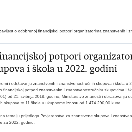
avijest o odobrenoj financijskoj potpori organizatorima znanstvenih i 
inancijskoj potpori organizat
pova i škola u 2022. godini
ipremi i održavanju znanstvenih i znanstvenostručnih skupova i škola
a o financijskoj potpori znanstvenim i znanstvenostručnim skupovima i
d 21. svibnja 2019. godine, Ministarstvo znanosti i obrazovanja dodij
nih skupova te 11 škola u ukupnome iznosu od 1.474.290,00 kuna.
 na temelju prijedloga Povjerenstva za znanstvene skupove i znanstvene
e za 2022. godinu.