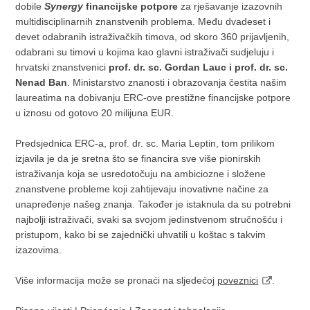
dobile
Synergy
financijske potpore
za rješavanje izazovnih
multidisciplinarnih znanstvenih problema. Među dvadeset i
devet odabranih istraživačkih timova, od skoro 360 prijavljenih,
odabrani su timovi u kojima kao glavni istraživači sudjeluju i
hrvatski znanstvenici
prof. dr. sc. Gordan Lauc i prof. dr. sc.
Nenad Ban
. Ministarstvo znanosti i obrazovanja čestita našim
laureatima na dobivanju ERC-ove prestižne financijske potpore
u iznosu od gotovo 20 milijuna EUR.
Predsjednica ERC-a, prof. dr. sc. Maria Leptin, tom prilikom
izjavila je da je sretna što se financira sve više pionirskih
istraživanja koja se usredotočuju na ambiciozne i složene
znanstvene probleme koji zahtijevaju inovativne načine za
unapređenje našeg znanja. Također je istaknula da su potrebni
najbolji istraživači, svaki sa svojom jedinstvenom stručnošću i
pristupom, kako bi se zajednički uhvatili u koštac s takvim
izazovima.
Više informacija može se pronaći na sljedećoj
poveznici
.