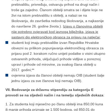
prebivalištu, privređuju, ostvaruju prihod na drugi način i
troše ga zajedno. Članom obitelji smatra se i dijete koje ne
živi na istom prebivalištu s obitelji, a nalazi se na
školovanju, do završetka redovitog školovanja, a najkasnije
do navršene 26. godine života.).
Izjavu o članovima obitelji
nije potrebno ovjeravati kod javnoga bilježnika, izjava je
sastavni dio elektroničkog obrasca za prijavu na natječaj;
studenti koji imaju prebivalište izvan Republike Hrvatske
obvezni su prilikom popunjavanja elektroničkog obrasca za
prijavu pod 2. korakom ručno unijeti podatke o visini ukupno
ostvarenih prihoda, uključujući prihode vidljive u poreznoj
upravi i prihode od mirovine, za svakog člana obitelji u
2017. godini;**
ovjerena izjava da članovi obitelji nemaju OIB (student šalje
jednu izjavu za sve članove koji nemaju OIB).
VII. Bodovanje za državnu stipendiju za kategoriju E
provodi se na sljedeći način i na temelju sljedećih dokaza
:
1. Za studenta koji mjesečno po članu obitelji ima 850,00 kuna
ili manje prihoda priznaje se 1.500 bodova, od 850,01 do