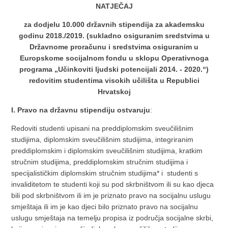
NATJEČAJ
za dodjelu 10.000 državnih stipendija za akademsku
godinu 2018./2019. (sukladno osiguranim sredstvima u
Državnome proračunu i sredstvima osiguranim u
Europskome socijalnom fondu u sklopu Operativnoga
programa „Učinkoviti ljudski potencijali 2014. - 2020.“)
redovitim studentima visokih učilišta u Republici
Hrvatskoj
I. Pravo na državnu stipendiju ostvaruju
:
Redoviti studenti upisani na preddiplomskim sveučilišnim
studijima, diplomskim sveučilišnim studijima, integriranim
preddiplomskim i diplomskim sveučilišnim studijima, kratkim
stručnim studijima, preddiplomskim stručnim studijima i
specijalističkim diplomskim stručnim studijima* i studenti s
invaliditetom te studenti koji su pod skrbništvom ili su kao djeca
bili pod skrbništvom ili im je priznato pravo na socijalnu uslugu
smještaja ili im je kao djeci bilo priznato pravo na socijalnu
uslugu smještaja na temelju propisa iz područja socijalne skrbi,