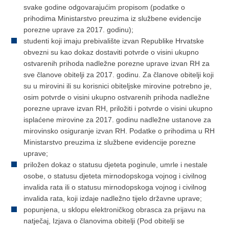
svake godine odgovarajućim propisom (podatke o
prihodima Ministarstvo preuzima iz službene evidencije
porezne uprave za 2017. godinu);
studenti koji imaju prebivalište izvan Republike Hrvatske
obvezni su kao dokaz dostaviti potvrde o visini ukupno
ostvarenih prihoda nadležne porezne uprave izvan RH za
sve članove obitelji za 2017. godinu. Za članove obitelji koji
su u mirovini ili su korisnici obiteljske mirovine potrebno je,
osim potvrde o visini ukupno ostvarenih prihoda nadležne
porezne uprave izvan RH, priložiti i potvrde o visini ukupno
isplaćene mirovine za 2017. godinu nadležne ustanove za
mirovinsko osiguranje izvan RH. Podatke o prihodima u RH
Ministarstvo preuzima iz službene evidencije porezne
uprave;
priložen dokaz o statusu djeteta poginule, umrle i nestale
osobe, o statusu djeteta mirnodopskoga vojnog i civilnog
invalida rata ili o statusu mirnodopskoga vojnog i civilnog
invalida rata, koji izdaje nadležno tijelo državne uprave;
popunjena, u sklopu elektroničkog obrasca za prijavu na
natječaj, Izjava o članovima obitelji (Pod obitelji se