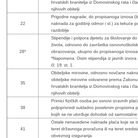
hrvatskih branitelja iz Domovinskog rata i čl
njihovih obitelji
Prigodne nagrade, do propisanoga iznosa (b
22
naknada za godišnji odmor i sl.) za tekuće 
razdoblje
Stipendije i potpora djetetu za školovanje do
života, odnosno do završetka osnovnoškols
28*
obrazovanja, ukupno do propisanoga iznosa
*Napomena: Osim stipendija iz javnih izvora
čl. 19. st. 1.
Obiteljske mirovine, odnosno novčane naknad
obiteljske mirovine ostvarene prema Zakonu
35
hrvatskih branitelja iz Domovinskog rata i čl
njihovih obitelji
Primici fizičkih osoba po osnovi izravnih plać
38
poljoprivredi sukladno posebnim propisima 
kojih se ne utvrđuje dohodak od samostalne 
Ostale nenavedene naknade plaća koje se i
41
teret državnoga proračuna ili na teret sreds
obveznog osiguranja