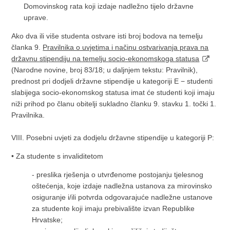
Domovinskog rata koji izdaje nadležno tijelo državne
uprave.
Ako dva ili više studenta ostvare isti broj bodova na temelju
članka 9.
Pravilnika o uvjetima i načinu ostvarivanja prava na
državnu stipendiju na temelju socio-ekonomskoga statusa
(Narodne novine, broj 83/18; u daljnjem tekstu: Pravilnik),
prednost pri dodjeli državne stipendije u kategoriji E − studenti
slabijega socio-ekonomskog statusa imat će studenti koji imaju
niži prihod po članu obitelji sukladno članku 9. stavku 1. točki 1.
Pravilnika.
VIII. Posebni uvjeti za dodjelu državne stipendije u kategoriji P:
• Za studente s invaliditetom
- preslika rješenja o utvrđenome postojanju tjelesnog
oštećenja, koje izdaje nadležna ustanova za mirovinsko
osiguranje i/ili potvrda odgovarajuće nadležne ustanove
za studente koji imaju prebivalište izvan Republike
Hrvatske;