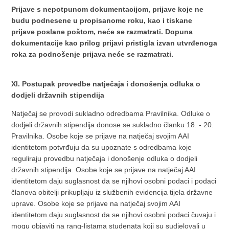
Prijave s nepotpunom dokumentacijom, prijave koje ne
budu podnesene u propisanome roku, kao i tiskane
prijave poslane poštom, neće se razmatrati. Dopuna
dokumentacije kao prilog prijavi pristigla izvan utvrđenoga
roka za podnošenje prijava neće se razmatrati.
XI. Postupak provedbe natječaja i donošenja odluka o
dodjeli državnih stipendija
Natječaj se provodi sukladno odredbama Pravilnika. Odluke o
dodjeli državnih stipendija donose se sukladno članku 18. - 20.
Pravilnika. Osobe koje se prijave na natječaj svojim AAI
identitetom potvrđuju da su upoznate s odredbama koje
reguliraju provedbu natječaja i donošenje odluka o dodjeli
državnih stipendija. Osobe koje se prijave na natječaj AAI
identitetom daju suglasnost da se njihovi osobni podaci i podaci
članova obitelji prikupljaju iz službenih evidencija tijela državne
uprave. Osobe koje se prijave na natječaj svojim AAI
identitetom daju suglasnost da se njihovi osobni podaci čuvaju i
mogu objaviti na rang-listama studenata koji su sudjelovali u