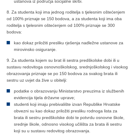
ustanova iz područja socijalne skrbi.
8. Za studenta koji ima jednog roditelja s tjelesnim oštećenjem
od 100% priznaje se 150 bodova, a za studenta koji ima oba
roditelja s tjelesnim oštećenjem od 100% priznaje se 300
bodova:
kao dokaz priložiti presliku rješenja nadležne ustanove za
mirovinsko osiguranje.
9. Za studenta kojem su brat ili sestra predškolske dobi ili u
sustavu redovitoga osnovnoškolskog, srednjoškolskog i visokog
obrazovanja priznaje se po 150 bodova za svakog brata ili
sestru uz uvjet da žive u obitelji:
podatke o obrazovanju Ministarstvo preuzima iz službenih
evidencija tijela državne uprave;
studenti koji imaju prebivalište izvan Republike Hrvatske
obvezni su kao dokaz priložiti presliku rodnoga lista za
brata ili sestru predškolske dobi te potvrdu osnovne škole,
srednje škole, odnosno visokog učilišta za brata ili sestru
koji su u sustavu redovitog obrazovanja.