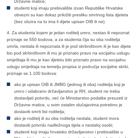
Državne matice;
studenti koji imaju prebivalište izvan Republike Hrvatske
obvezni su kao dokaz priložiti presliku smrtnog lista djeteta
(bez obzira na to ima li dijete upisan OIB ili ne).
4. Za studenta kojem je jedan roditelj umro, nestao ili nepoznat
priznaje se 550 bodova, a za studenta čija su oba roditelja
umrla, nestala ili nepoznata ili je pod skrbništvom ili je kao dijete
bio pod skrbništvom ili mu je priznato pravo na socijalnu uslugu
smještaja ili mu je kao djetetu bilo priznato pravo na socijalnu
uslugu smještaja na temelju propisa iz područja socijalne skrbi,
priznaje se 1.100 bodova:
ako je upisan OIB ili JMBG (jednog ili oba) roditelja koji je
umro i odabrano državljanstvo je RH, student ne treba
dostavljati potvrdu, već će Ministarstvo podatke preuzeti iz
Državne matice, u svim ostalim slučajevima potrebno je
dostaviti smrti list roditelja;
ako je roditelj ili su oba roditelja nestala, student mora
dostaviti potvrdu nadležnoga tijela o nestaloj osobi;
studenti koji imaju hrvatsko državljanstvo i prebivalište u