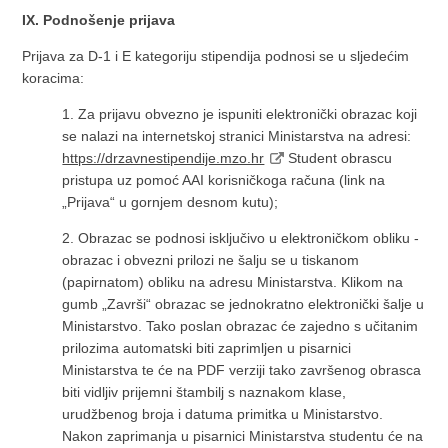
IX. Podnošenje prijava
Prijava za D-1 i E kategoriju stipendija podnosi se u sljedećim
koracima:
1. Za prijavu obvezno je ispuniti elektronički obrazac koji
se nalazi na internetskoj stranici Ministarstva na adresi:
https://drzavnestipendije.mzo.hr
Student obrascu
pristupa uz pomoć AAI korisničkoga računa (link na
„Prijava“ u gornjem desnom kutu);
2. Obrazac se podnosi isključivo u elektroničkom obliku -
obrazac i obvezni prilozi ne šalju se u tiskanom
(papirnatom) obliku na adresu Ministarstva. Klikom na
gumb „Završi“ obrazac se jednokratno elektronički šalje u
Ministarstvo. Tako poslan obrazac će zajedno s učitanim
prilozima automatski biti zaprimljen u pisarnici
Ministarstva te će na PDF verziji tako završenog obrasca
biti vidljiv prijemni štambilj s naznakom klase,
urudžbenog broja i datuma primitka u Ministarstvo.
Nakon zaprimanja u pisarnici Ministarstva studentu će na