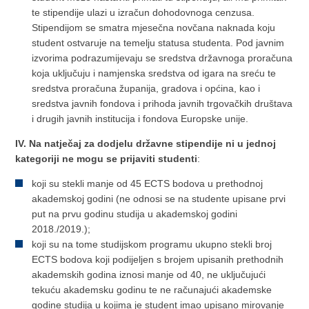
te stipendije ulazi u izračun dohodovnoga cenzusa.
Stipendijom se smatra mjesečna novčana naknada koju
student ostvaruje na temelju statusa studenta. Pod javnim
izvorima podrazumijevaju se sredstva državnoga proračuna
koja uključuju i namjenska sredstva od igara na sreću te
sredstva proračuna županija, gradova i općina, kao i
sredstva javnih fondova i prihoda javnih trgovačkih društava
i drugih javnih institucija i fondova Europske unije.
IV. Na natječaj za dodjelu državne stipendije ni u jednoj
kategoriji ne mogu se prijaviti studenti
:
koji su stekli manje od 45 ECTS bodova u prethodnoj
akademskoj godini (ne odnosi se na studente upisane prvi
put na prvu godinu studija u akademskoj godini
2018./2019.);
koji su na tome studijskom programu ukupno stekli broj
ECTS bodova koji podijeljen s brojem upisanih prethodnih
akademskih godina iznosi manje od 40, ne uključujući
tekuću akademsku godinu te ne računajući akademske
godine studija u kojima je student imao upisano mirovanje