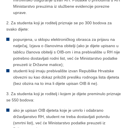
mirovinsko osiguranje izvan RH. Podatke o prihodima u RH
Ministarstvo preuzima iz službene evidencije porezne
uprave.
2. Za studenta koji je roditelj priznaje se po 300 bodova za
svako dijete:
popunjena, u sklopu elektroničkog obrasca za prijavu na
natječaj, Izjava o članovima obitelji (ako je dijete upisano u
tablicu članova obitelji s OIB-om i ima prebivalište u RH nije
potrebno dostavljati rodni list, već će Ministarstvo podatke
preuzeti iz Državne matice);
studenti koji imaju prebivalište izvan Republike Hrvatske
obvezni su kao dokaz priložiti presliku rodnoga lista djeteta
(bez obzira na to ima li dijete upisan OIB ili ne).
3. Za studenta koji je roditelj i kojem je dijete preminulo priznaje
se 550 bodova:
ako je upisan OIB djeteta koje je umrlo i odabrano
državljanstvo RH, student ne treba dostavljati potvrdu
(smrtni list), već će Ministarstvo podatke preuzeti iz