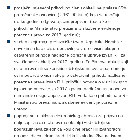
prosječni mjesečni prihodi po članu obitelji ne prelaze 65%
proračunske osnovice (2.161,90 kuna) koja se utvrđuje
svake godine odgovarajućim propisom (podatke o
prihodima Ministarstvo preuzima iz službene evidencije
porezne uprave za 2017. godinu);
studenti koji imaju prebivalište izvan Republike Hrvatske
obvezni su kao dokaz dostaviti potvrde o visini ukupno
ostvarenih prihoda nadležne porezne uprave izvan RH za
sve članove obitelji za 2017. godinu. Za članove obitelji koji
su u mirovini ili su korisnici obiteljske mirovine potrebno je,
osim potvrde o visini ukupno ostvarenih prihoda nadležne
porezne uprave izvan RH, priložiti i potvrde o visini ukupno
isplaćene mirovine za 2017. godinu nadležne ustanove za
mirovinsko osiguranje izvan RH. Podatke o prihodima u RH
Ministarstvo preuzima iz službene evidencije porezne
uprave;
popunjena, u sklopu elektroničkog obrasca za prijavu na
natječaj, Izjava o članovima obitelji (Pod obitelji se
podrazumijeva zajednica koju čine bračni ili izvanbračni
drugovi, djeca i drugi srodnici koji zajedno žive na istom