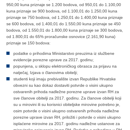
950,00 kuna priznaje se 1.200 bodova, od 950,01 do 1.100,00
kuna priznaje se 900 bodova, od 1.100,01 do 1.250,00 kuna
priznaje se 750 bodova, od 1.250,01 do 1.400,00 kuna priznaje
se 600 bodova, od 1.400,01 do 1.550,00 kuna priznaje se 450
bodova, od 1.550,01 do 1.800,00 kuna priznaje se 300 bodova,
od 1.800,01 do 65% proračunske osnovice (2.161,90 kuna)
priznaje se 150 bodova:
podatke o prihodima Ministarstvo preuzima iz službene
evidencije porezne uprave za 2017. godinu;
popunjena, u sklopu elektroničkog obrasca za prijavu na
natječaj, Izjava o članovima obitelji;
studenti koji imaju prebivalište izvan Republike Hrvatske
obvezni su kao dokaz dostaviti potvrde o visini ukupno
ostvarenih prihoda nadležne porezne uprave izvan RH za
sve članove obitelji za 2017. godinu. Za članove obitelji koji
su u mirovini ili su korisnici obiteljske mirovine potrebno je,
osim potvrde o visini ukupno ostvarenih prihoda nadležne
porezne uprave izvan RH, priložiti i potvrde o visini ukupno
isplaćene mirovine za 2017. godinu nadležne ustanove za