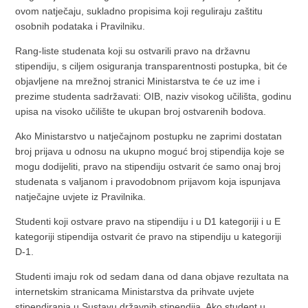
ovom natječaju, sukladno propisima koji reguliraju zaštitu
osobnih podataka i Pravilniku.
Rang-liste studenata koji su ostvarili pravo na državnu
stipendiju, s ciljem osiguranja transparentnosti postupka, bit će
objavljene na mrežnoj stranici Ministarstva te će uz ime i
prezime studenta sadržavati: OIB, naziv visokog učilišta, godinu
upisa na visoko učilište te ukupan broj ostvarenih bodova.
Ako Ministarstvo u natječajnom postupku ne zaprimi dostatan
broj prijava u odnosu na ukupno moguć broj stipendija koje se
mogu dodijeliti, pravo na stipendiju ostvarit će samo onaj broj
studenata s valjanom i pravodobnom prijavom koja ispunjava
natječajne uvjete iz Pravilnika.
Studenti koji ostvare pravo na stipendiju i u D1 kategoriji i u E
kategoriji stipendija ostvarit će pravo na stipendiju u kategoriji
D-1.
Studenti imaju rok od sedam dana od dana objave rezultata na
internetskim stranicama Ministarstva da prihvate uvjete
stipendiranja u Sustavu državnih stipendija. Ako student u