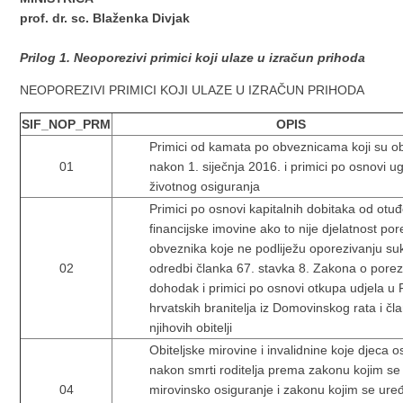
prof. dr. sc. Blaženka Divjak
Prilog 1. Neoporezivi primici koji ulaze u izračun prihoda
NEOPOREZIVI PRIMICI KOJI ULAZE U IZRAČUN PRIHODA
SIF_NOP_PRM
OPIS
Primici od kamata po obveznicama koji su o
01
nakon 1. siječnja 2016. i primici po osnovi u
životnog osiguranja
Primici po osnovi kapitalnih dobitaka od otu
financijske imovine ako to nije djelatnost po
obveznika koje ne podliježu oporezivanju su
02
odredbi članka 67. stavka 8. Zakona o pore
dohodak i primici po osnovi otkupa udjela u
hrvatskih branitelja iz Domovinskog rata i čl
njihovih obitelji
Obiteljske mirovine i invalidnine koje djeca o
nakon smrti roditelja prema zakonu kojim se
04
mirovinsko osiguranje i zakonu kojim se ure