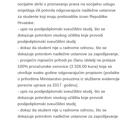
socijalne skrbi o priznavanju prava na socijalnu uslugu
smještaja i/ili potvrda odgovarajuće nadležne ustanove
za studente koji imaju prebivalište izvan Republike
Hrvatske;
- upis na poslijediplomski sveučilišni studij, što se
dokazuje potvrdom visokog učilišta koje provodi
poslijediplomski sveučilišni studij;
- dokaz da student nije u radnome odnosu, što se
dokazuje potvrdom nadležne ustanove za zapošljavanje;
- prosječni mjesečni prihodi po članu obitelji ne prelaze
100% proračunske osnovice (3.326,00 kuna) koja se
utvrđuje svake godine odgovarajućim propisom (podatke
o prihodima Ministarstvo preuzima iz službene evidencije
porezne uprave za 2017. godinu);
- upis na poslijediplomski sveučilišni studij, što se
dokazuje potvrdom visokog učilišta koje provodi
poslijediplomski sveučilišni studij;
- dokaz da student nije u radnome odnosu, što se
dokazuje potvrdom nadležne ustanove za zapošljavanje.