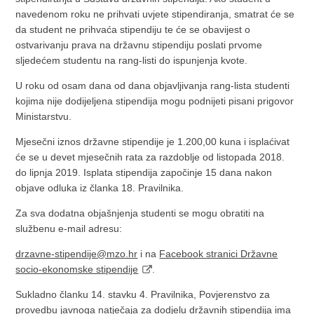
navedenom roku ne prihvati uvjete stipendiranja, smatrat će se
da student ne prihvaća stipendiju te će se obavijest o
ostvarivanju prava na državnu stipendiju poslati prvome
sljedećem studentu na rang-listi do ispunjenja kvote.
U roku od osam dana od dana objavljivanja rang-lista studenti
kojima nije dodijeljena stipendija mogu podnijeti pisani prigovor
Ministarstvu.
Mjesečni iznos državne stipendije je 1.200,00 kuna i isplaćivat
će se u devet mjesečnih rata za razdoblje od listopada 2018.
do lipnja 2019. Isplata stipendija započinje 15 dana nakon
objave odluka iz članka 18. Pravilnika.
Za sva dodatna objašnjenja studenti se mogu obratiti na
službenu e-mail adresu:
drzavne-stipendije@mzo.hr
i na
Facebook stranici Državne
socio-ekonomske stipendije
.
Sukladno članku 14. stavku 4. Pravilnika, Povjerenstvo za
provedbu javnoga natječaja za dodjelu državnih stipendija ima