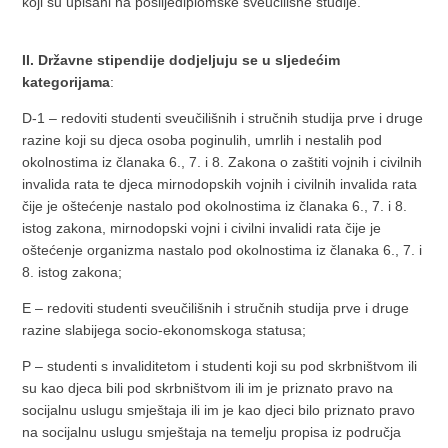
koji su upisani na poslijediplomske sveučilišne studije.
II. Državne stipendije dodjeljuju se u sljedećim
kategorijama
:
D-1 – redoviti studenti sveučilišnih i stručnih studija prve i druge
razine koji su djeca osoba poginulih, umrlih i nestalih pod
okolnostima iz članaka 6., 7. i 8. Zakona o zaštiti vojnih i civilnih
invalida rata te djeca mirnodopskih vojnih i civilnih invalida rata
čije je oštećenje nastalo pod okolnostima iz članaka 6., 7. i 8.
istog zakona, mirnodopski vojni i civilni invalidi rata čije je
oštećenje organizma nastalo pod okolnostima iz članaka 6., 7. i
8. istog zakona;
E – redoviti studenti sveučilišnih i stručnih studija prve i druge
razine slabijega socio-ekonomskoga statusa;
P – studenti s invaliditetom i studenti koji su pod skrbništvom ili
su kao djeca bili pod skrbništvom ili im je priznato pravo na
socijalnu uslugu smještaja ili im je kao djeci bilo priznato pravo
na socijalnu uslugu smještaja na temelju propisa iz područja