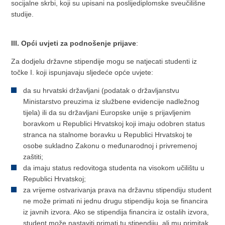
socijalne skrbi, koji su upisani na poslijediplomske sveučilišne
studije.
III. Opći uvjeti za podnošenje prijave
:
Za dodjelu državne stipendije mogu se natjecati studenti iz
točke I. koji ispunjavaju sljedeće opće uvjete:
da su hrvatski državljani (podatak o državljanstvu
Ministarstvo preuzima iz službene evidencije nadležnog
tijela) ili da su državljani Europske unije s prijavljenim
boravkom u Republici Hrvatskoj koji imaju odobren status
stranca na stalnome boravku u Republici Hrvatskoj te
osobe sukladno Zakonu o međunarodnoj i privremenoj
zaštiti;
da imaju status redovitoga studenta na visokom učilištu u
Republici Hrvatskoj;
za vrijeme ostvarivanja prava na državnu stipendiju student
ne može primati ni jednu drugu stipendiju koja se financira
iz javnih izvora. Ako se stipendija financira iz ostalih izvora,
student može nastaviti primati tu stipendiju, ali mu primitak