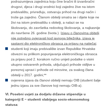
podrazumijeva zajednica koju čine bračni ili izvanbračni
drugovi, djeca i drugi srodnici koji zajedno žive na istom
prebivalištu, privređuju, ostvaruju prihod na drugi način i
troše ga zajedno. Članom obitelji smatra se i dijete koje ne
živi na istom prebivalištu s obitelji, a nalazi se na
školovanju, do završetka redovitog školovanja, a najkasnije
do navršene 26. godine života.).
Izjavu o članovima obitelji
nije potrebno ovjeravati kod javnoga bilježnika, izjava je
sastavni dio elektroničkog obrasca za prijavu na natječaj
;
studenti koji imaju prebivalište izvan Republike Hrvatske
obvezni su prilikom popunjavanja elektroničkoga obrasca
za prijavu pod 2. korakom ručno unijeti podatke o visini
ukupno ostvarenih prihoda, uključujući prihode vidljive u
poreznoj upravi i prihode od mirovine, za svakog člana
obitelji u 2017. godini;**
ovjerena izjava da članovi obitelji nemaju OIB (student šalje
jednu izjavu za sve članove koji nemaju OIB-a).
VI. Posebni uvjeti za dodjelu državne stipendije u
kategoriji E − studenti slabijega socio-ekonomskog
statusa
: