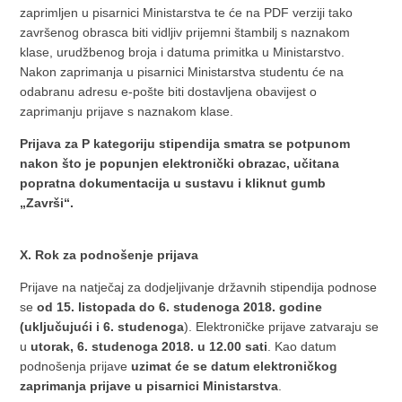
zaprimljen u pisarnici Ministarstva te će na PDF verziji tako
završenog obrasca biti vidljiv prijemni štambilj s naznakom
klase, urudžbenog broja i datuma primitka u Ministarstvo.
Nakon zaprimanja u pisarnici Ministarstva studentu će na
odabranu adresu e-pošte biti dostavljena obavijest o
zaprimanju prijave s naznakom klase.
Prijava za P kategoriju stipendija smatra se potpunom
nakon što je popunjen elektronički obrazac, učitana
popratna dokumentacija u sustavu i kliknut gumb
„Završi“.
X. Rok za podnošenje prijava
Prijave na natječaj za dodjeljivanje državnih stipendija podnose
se
od 15. listopada do 6. studenoga 2018. godine
(uključujući i 6. studenoga
). Elektroničke prijave zatvaraju se
u
utorak, 6. studenoga 2018. u 12.00 sati
. Kao datum
podnošenja prijave
uzimat će se datum elektroničkog
zaprimanja prijave u pisarnici Ministarstva
.