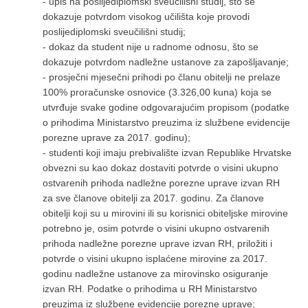
- upis na poslijediplomski sveučilišni studij, što se
dokazuje potvrdom visokog učilišta koje provodi
poslijediplomski sveučilišni studij;
- dokaz da student nije u radnome odnosu, što se
dokazuje potvrdom nadležne ustanove za zapošljavanje;
- prosječni mjesečni prihodi po članu obitelji ne prelaze
100% proračunske osnovice (3.326,00 kuna) koja se
utvrđuje svake godine odgovarajućim propisom (podatke
o prihodima Ministarstvo preuzima iz službene evidencije
porezne uprave za 2017. godinu);
- studenti koji imaju prebivalište izvan Republike Hrvatske
obvezni su kao dokaz dostaviti potvrde o visini ukupno
ostvarenih prihoda nadležne porezne uprave izvan RH
za sve članove obitelji za 2017. godinu. Za članove
obitelji koji su u mirovini ili su korisnici obiteljske mirovine
potrebno je, osim potvrde o visini ukupno ostvarenih
prihoda nadležne porezne uprave izvan RH, priložiti i
potvrde o visini ukupno isplaćene mirovine za 2017.
godinu nadležne ustanove za mirovinsko osiguranje
izvan RH. Podatke o prihodima u RH Ministarstvo
preuzima iz službene evidencije porezne uprave;