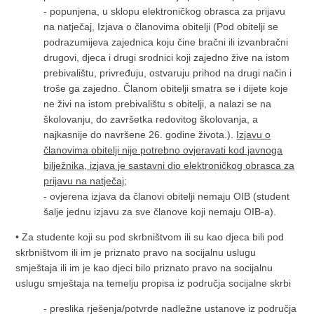
- popunjena, u sklopu elektroničkog obrasca za prijavu
na natječaj, Izjava o članovima obitelji (Pod obitelji se
podrazumijeva zajednica koju čine bračni ili izvanbračni
drugovi, djeca i drugi srodnici koji zajedno žive na istom
prebivalištu, privređuju, ostvaruju prihod na drugi način i
troše ga zajedno. Članom obitelji smatra se i dijete koje
ne živi na istom prebivalištu s obitelji, a nalazi se na
školovanju, do završetka redovitog školovanja, a
najkasnije do navršene 26. godine života.).
Izjavu o
članovima obitelji nije potrebno ovjeravati kod javnoga
bilježnika, izjava je sastavni dio elektroničkog obrasca za
prijavu na natječaj
;
- ovjerena izjava da članovi obitelji nemaju OIB (student
šalje jednu izjavu za sve članove koji nemaju OIB-a).
• Za studente koji su pod skrbništvom ili su kao djeca bili pod
skrbništvom ili im je priznato pravo na socijalnu uslugu
smještaja ili im je kao djeci bilo priznato pravo na socijalnu
uslugu smještaja na temelju propisa iz područja socijalne skrbi
- preslika rješenja/potvrde nadležne ustanove iz područja