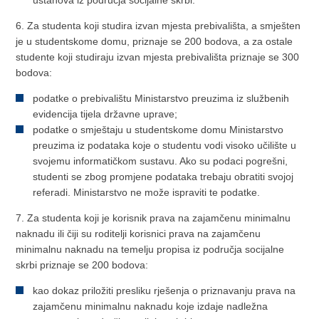
ustanova iz područja socijalne skrbi.
6. Za studenta koji studira izvan mjesta prebivališta, a smješten
je u studentskome domu, priznaje se 200 bodova, a za ostale
studente koji studiraju izvan mjesta prebivališta priznaje se 300
bodova:
podatke o prebivalištu Ministarstvo preuzima iz službenih
evidencija tijela državne uprave;
podatke o smještaju u studentskome domu Ministarstvo
preuzima iz podataka koje o studentu vodi visoko učilište u
svojemu informatičkom sustavu. Ako su podaci pogrešni,
studenti se zbog promjene podataka trebaju obratiti svojoj
referadi. Ministarstvo ne može ispraviti te podatke.
7. Za studenta koji je korisnik prava na zajamčenu minimalnu
naknadu ili čiji su roditelji korisnici prava na zajamčenu
minimalnu naknadu na temelju propisa iz područja socijalne
skrbi priznaje se 200 bodova:
kao dokaz priložiti presliku rješenja o priznavanju prava na
zajamčenu minimalnu naknadu koje izdaje nadležna