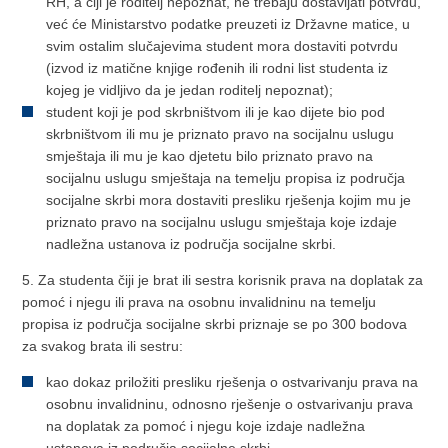
RH, a čiji je roditelj nepoznat, ne trebaju dostavljati potvrdu,
već će Ministarstvo podatke preuzeti iz Državne matice, u
svim ostalim slučajevima student mora dostaviti potvrdu
(izvod iz matične knjige rođenih ili rodni list studenta iz
kojeg je vidljivo da je jedan roditelj nepoznat);
student koji je pod skrbništvom ili je kao dijete bio pod
skrbništvom ili mu je priznato pravo na socijalnu uslugu
smještaja ili mu je kao djetetu bilo priznato pravo na
socijalnu uslugu smještaja na temelju propisa iz područja
socijalne skrbi mora dostaviti presliku rješenja kojim mu je
priznato pravo na socijalnu uslugu smještaja koje izdaje
nadležna ustanova iz područja socijalne skrbi.
5. Za studenta čiji je brat ili sestra korisnik prava na doplatak za
pomoć i njegu ili prava na osobnu invalidninu na temelju
propisa iz područja socijalne skrbi priznaje se po 300 bodova
za svakog brata ili sestru:
kao dokaz priložiti presliku rješenja o ostvarivanju prava na
osobnu invalidninu, odnosno rješenje o ostvarivanju prava
na doplatak za pomoć i njegu koje izdaje nadležna