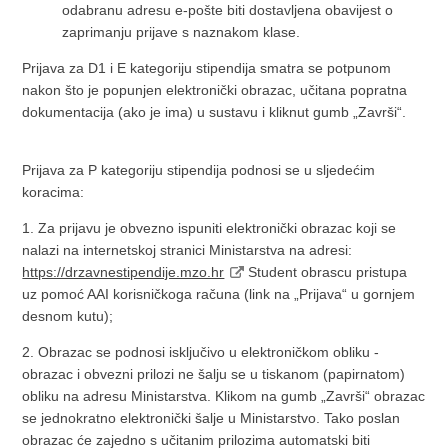
odabranu adresu e-pošte biti dostavljena obavijest o
zaprimanju prijave s naznakom klase.
Prijava za D1 i E kategoriju stipendija smatra se potpunom
nakon što je popunjen elektronički obrazac, učitana popratna
dokumentacija (ako je ima) u sustavu i kliknut gumb „Završi“.
Prijava za P kategoriju stipendija podnosi se u sljedećim
koracima:
1. Za prijavu je obvezno ispuniti elektronički obrazac koji se
nalazi na internetskoj stranici Ministarstva na adresi:
https://drzavnestipendije.mzo.hr
Student obrascu pristupa
uz pomoć AAI korisničkoga računa (link na „Prijava“ u gornjem
desnom kutu);
2. Obrazac se podnosi isključivo u elektroničkom obliku -
obrazac i obvezni prilozi ne šalju se u tiskanom (papirnatom)
obliku na adresu Ministarstva. Klikom na gumb „Završi“ obrazac
se jednokratno elektronički šalje u Ministarstvo. Tako poslan
obrazac će zajedno s učitanim prilozima automatski biti