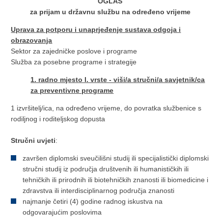
OGLAS
za prijam u državnu službu na određeno vrijeme
Uprava za potporu i unaprjeđenje sustava odgoja i
obrazovanja
Sektor za zajedničke poslove i programe
Služba za posebne programe i strategije
1. radno mjesto I. vrste - viši/a stručni/a savjetnik/ca
za preventivne programe
1 izvršitelj/ica, na određeno vrijeme, do povratka službenice s
rodiljnog i roditeljskog dopusta
Stručni uvjeti
:
završen diplomski sveučilišni studij ili specijalistički diplomski
stručni studij iz područja društvenih ili humanističkih ili
tehničkih ili prirodnih ili biotehničkih znanosti ili biomedicine i
zdravstva ili interdisciplinarnog područja znanosti
najmanje četiri (4) godine radnog iskustva na
odgovarajućim poslovima