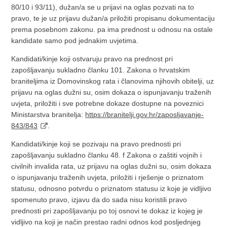
80/10 i 93/11), dužan/a se u prijavi na oglas pozvati na to
pravo, te je uz prijavu dužan/a priložiti propisanu dokumentaciju
prema posebnom zakonu. pa ima prednost u odnosu na ostale
kandidate samo pod jednakim uvjetima.
Kandidati/kinje koji ostvaruju pravo na prednost pri
zapošljavanju sukladno članku 101. Zakona o hrvatskim
braniteljima iz Domovinskog rata i članovima njihovih obitelji, uz
prijavu na oglas dužni su, osim dokaza o ispunjavanju traženih
uvjeta, priložiti i sve potrebne dokaze dostupne na poveznici
Ministarstva branitelja:
https://branitelji.gov.hr/zaposljavanje-
843/843
.
Kandidati/kinje koji se pozivaju na pravo prednosti pri
zapošljavanju sukladno članku 48. f Zakona o zaštiti vojnih i
civilnih invalida rata, uz prijavu na oglas dužni su, osim dokaza
o ispunjavanju traženih uvjeta, priložiti i rješenje o priznatom
statusu, odnosno potvrdu o priznatom statusu iz koje je vidljivo
spomenuto pravo, izjavu da do sada nisu koristili pravo
prednosti pri zapošljavanju po toj osnovi te dokaz iz kojeg je
vidljivo na koji je način prestao radni odnos kod posljednjeg