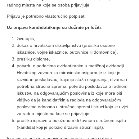
radnog mjesta na koje se osoba prijavljuje.
Prijavu je potrebno vlastoručno potpisati.
Uz prijavu kandidati/kinje su dužni/e priložiti
:
životopis,
dokaz o hrvatskom državljanstvu (preslika osobne
iskaznice, vojne iskaznice, putovnice ili domovnice),
presliku diplome,
potvrdu o podacima evidentiranim u matičnoj evidenciji
Hrvatskog zavoda za mirovinsko osiguranje iz koje je
razvidan poslodavac, trajanje staža osiguranja, stvarna i
potrebna stručna sprema, potvrdu poslodavca o radnom
iskustvu na odgovarajućim poslovima iz koje mora biti
vidljivo da je kandidat/kinja radio/la na odgovarajućim
poslovima odnosno u stručnoj spremi i struci koja je uvjet
za radno mjesto na koje se prijavljuje
presliku isprave o položenom državnom stručnom ispitu
(kandidat koji je položio državni stručni ispit).
Isprave se prilažu u neovjerenoj preslici, a prije izbora