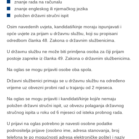
znanje rada na računalu
znanje engleskog ili njemačkog jezika
položen državni stručni ispit
Osim navedenih uvjeta, kandidati/kinje moraju ispunjavati i
opće uvjete za prijam u državnu službu, koji su propisani
odredbom članka 48. Zakona o državnim službenicima.
U državnu službu ne može biti primljena osoba za čiji prijam
postoje zapreke iz članka 49. Zakona o državnim službenicima.
Na oglas se mogu prijaviti osobe oba spola.
Državni službenici primaju se u državnu službu na određeno
vrijeme uz obvezni probni rad u trajanju od 2 mjeseca.
Na oglas se mogu prijaviti i kandidati/kinje koji/e nemaju
položen državni stručni ispit, uz obvezu polaganja državnog
stručnog ispita u roku od 6 mjeseci od isteka probnog rada.
U prijavi na oglas potrebno je navesti osobne podatke
podnositelja prijave (osobno ime, adresa stanovanja, broj
telefona te po mogućnosti adresa elektroničke pošte) i naziv