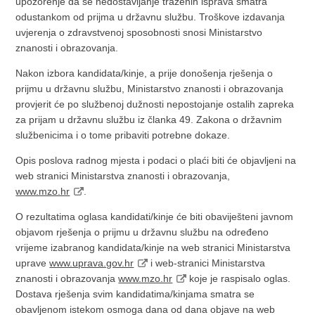
upozorenje da se nedostavljanje traženih isprava smatra
odustankom od prijma u državnu službu. Troškove izdavanja
uvjerenja o zdravstvenoj sposobnosti snosi Ministarstvo
znanosti i obrazovanja.
Nakon izbora kandidata/kinje, a prije donošenja rješenja o
prijmu u državnu službu, Ministarstvo znanosti i obrazovanja
provjerit će po službenoj dužnosti nepostojanje ostalih zapreka
za prijam u državnu službu iz članka 49. Zakona o državnim
službenicima i o tome pribaviti potrebne dokaze.
Opis poslova radnog mjesta i podaci o plaći biti će objavljeni na
web stranici Ministarstva znanosti i obrazovanja,
www.mzo.hr
.
O rezultatima oglasa kandidati/kinje će biti obaviješteni javnom
objavom rješenja o prijmu u državnu službu na određeno
vrijeme izabranog kandidata/kinje na web stranici Ministarstva
uprave
www.uprava.gov.hr
i web-stranici Ministarstva
znanosti i obrazovanja
www.mzo.hr
koje je raspisalo oglas.
Dostava rješenja svim kandidatima/kinjama smatra se
obavljenom istekom osmoga dana od dana objave na web