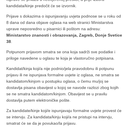
kandidata/kinje predočit će se izvornik.
Prijave s dokazima o ispunjavanju uvjeta podnose se u roku od
8 dana od dana objave oglasa na web stranici Ministarstva
uprave neposredno u pisarnici ili poštom na adresu:
Ministarstvo znanosti i obrazovanja, Zagreb, Donje Svetice
38
.
Potpunom prijavom smatra se ona koja sadrži sve podatke i
priloge navedene u oglasu te koja je vlastoručno potpisana.
Kandidat/kinja koji/a nije podnio/jela pravodobnu ili potpunu
prijavu ili ne ispunjava formalne uvjete iz oglasa, ne smatra se
kandidatom/kinjom u postupku oglasa, o čemu mu/joj se
dostavlja pisana obavijest u kojoj se navode razlozi zbog kojih
se ne smatra kandidatom/kinjom. Obavijest se u pravilu
dostavlja putem elektroničke pošte.
Za kandidate/kinje koji/e ispunjavaju formalne uvjete provest će
se intervju. Za kandidata/kinju koji/a ne pristupi na intervju,
smatrat će se da je povukao/la prijavu.