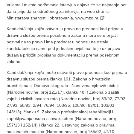
Vrijeme i mjesto održavanja intervjua objavit će se najmanje pet
dana prije dana određenog za intervju, na web stranici
Ministarstva znanosti i obrazovanja,
www.mzo.hr
Kandidat/kinja koji/a ostvaruju pravo na prednost kod prijma u
državnu službu prema posebnom zakonu mora se u prijavi
pozvati na to pravo i ima prednost u odnosu na ostale
kandidate/kinje samo pod jednakim uvjetima, te je uz prijavu
dužan/a priložiti propisanu dokumentaciju prema posebnom
zakonu.
Kandidat/kinja koji/a može ostvariti pravo prednosti kod prijma u
državnu službu prema članku 101. Zakona o hrvatskim
braniteljima iz Domovinskog rata i članovima njihovih obitelji
(Narodne novine, broj 121/17), članku 48. f Zakona o zaštiti
vojnih i civilnih invalida rata (Narodne novine, broj 33/92, 77/92,
27/93, 58/93, 2/94, 76/94, 108/95, 108/96, 82/01, 103/03 i
148/13), članku 9. Zakona o profesionalnoj rehabilitaciji i
zapošljavanju osoba s invaliditetom (Narodne novine, broj
157/13 i 152/14) i članku 22. Ustavnog zakona o pravima
nacionalnih manjina (Narodne novine, broj 155/02, 47/10,