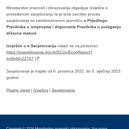
Ministarstvo znanosti i obrazovanja objavljuje Izvješće o
provedenom savjetovanju te je time završen proces
savjetovanja sa zainteresiranom javnošću
o Prijedlogu
Pravilnika o izmjenama i dopunama Pravilnika o polaganju
državne mature
.
Izvješće o e-Savjetovanju
nalazi se na poveznici:
https://esavjetovanja.gov.hr/ECon/EconReport?
entityId=22747
Savjetovanje je trajalo od 6. prosinca 2022. do 5. siječnja 2023.
godine.
Pisane vijesti
|
Izvješća
|
Savjetovanja
Copyright © 2026 Ministarstvo znanosti i obrazovanja. Sva prava