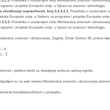
2.3.1.3.
Pravilnika o unutarnjem redu Ministarstva znanosti i obrazovanj
rograme i projekte Europske unije, u Upravi za znanost i tehnologiju,
a utvrđivanje nepravilnosti, broj 3.2.3.2.1.
Pravilnika o unutarnjem r
ojekata Europske unije, u Sektoru za programe i projekte Europske unije,
.3.2.3.
Pravilnika o unutarnjem redu Ministarstva znanosti i obrazovanja
rograme i projekte Europske unije, u Upravi za znanost i tehnologiju,
nistarstvu znanosti i obrazovanja, Zagreb, Donje Svetice 38, prema sl
 – K
L - Ž
obnosti i vještina bitnih za obavljanje poslova radnog mjesta.
 objavljeni su na web stranici Ministarstva znanosti i obrazovanja isto
će smatrati kandidatom/kinjom u postupku.