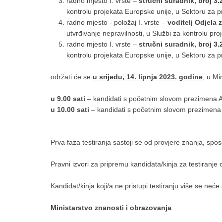
radno mjesto I. vrste –
stručni suradnik, broj 3.
kontrolu projekata Europske unije, u Sektoru za p
radno mjesto - položaj I. vrste –
voditelj Odjela z
utvrđivanje nepravilnosti, u Službi za kontrolu pr
radno mjesto I. vrste –
stručni suradnik, broj 3.2
kontrolu projekata Europske unije, u Sektoru za p
održati će se
u srijedu, 14. lipnja 2023. godine
, u Mi
u 9.00 sati
– kandidati s početnim slovom prezimena A
u 10.00 sati
– kandidati s početnim slovom prezimena 
Prva faza testiranja sastoji se od provjere znanja, spos
Pravni izvori za pripremu kandidata/kinja za testiranje
Kandidat/kinja koji/a ne pristupi testiranju više se ne
Ministarstvo znanosti i obrazovanja