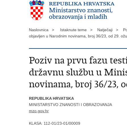
Naslovnica >
Istaknute teme >
Natječaji >
Po
objavljen u Narodnim novinama, broj 36/23, od 29. ož
Poziv na prvu fazu test
državnu službu u Minis
novinama, broj 36/23, o
REPUBLIKA HRVATSKA
MINISTARSTVO ZNANOSTI I OBRAZOVANJA
mzo.gov.hr
KLASA:
112-01/23-01/00009