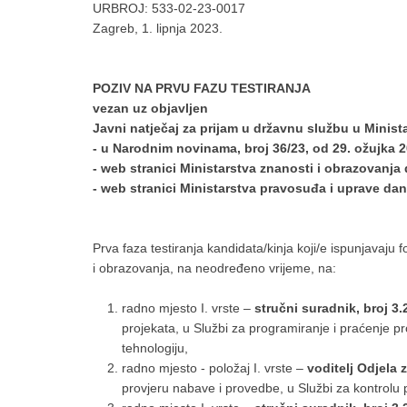
URBROJ:
533-02-23-0017
Zagreb,
1. lipnja 2023.
POZIV NA PRVU FAZU TESTIRANJA
vezan uz objavljen
Javni natječaj za prijam u državnu službu u Minis
- u Narodnim novinama, broj 36/23, od 29. ožujka 
- web stranici Ministarstva znanosti i obrazovanja
- web stranici Ministarstva pravosuđa i uprave dan
Prva faza testiranja kandidata/kinja koji/e ispunjavaju
i obrazovanja, na neodređeno vrijeme, na:
radno mjesto I. vrste –
stručni suradnik, broj 3.2
projekata, u Službi za programiranje i praćenje p
tehnologiju,
radno mjesto - položaj I. vrste –
voditelj Odjela 
provjeru nabave i provedbe, u Službi za kontrolu 