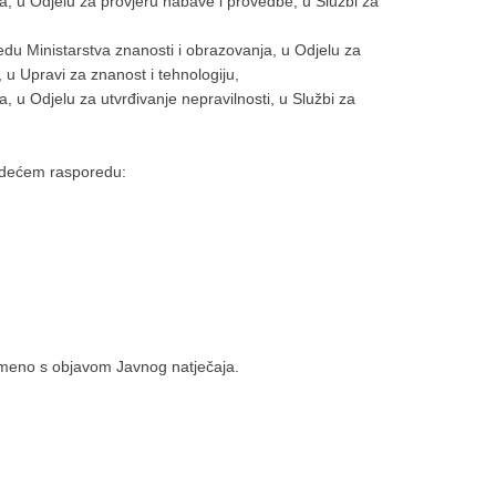
a, u Odjelu za provjeru nabave i provedbe, u Službi za
edu Ministarstva znanosti i obrazovanja, u Odjelu za
 u Upravi za znanost i tehnologiju,
, u Odjelu za utvrđivanje nepravilnosti, u Službi za
jedećem rasporedu:
vremeno s objavom Javnog natječaja.