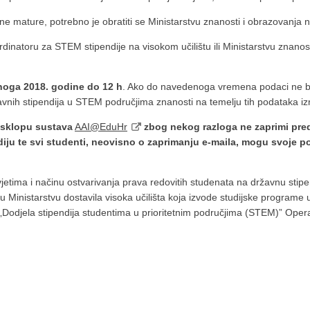
e mature, potrebno je obratiti se Ministarstvu znanosti i obrazovanja 
rdinatoru za STEM stipendije na visokom učilištu ili Ministarstvu znano
enoga 2018. godine do 12 h
. Ako do navedenoga vremena podaci ne budu
avnih stipendija u STEM područjima znanosti na temelju tih podataka izra
 sklopu sustava
AAI@EduHr
zbog nekog razloga ne zaprimi pre
iju te svi studenti, neovisno o zaprimanju e-maila, mogu svoje po
uvjetima i načinu ostvarivanja prava redovitih studenata na državnu sti
u Ministarstvu dostavila visoka učilišta koja izvode studijske programe
Dodjela stipendija studentima u prioritetnim područjima (STEM)” Operat