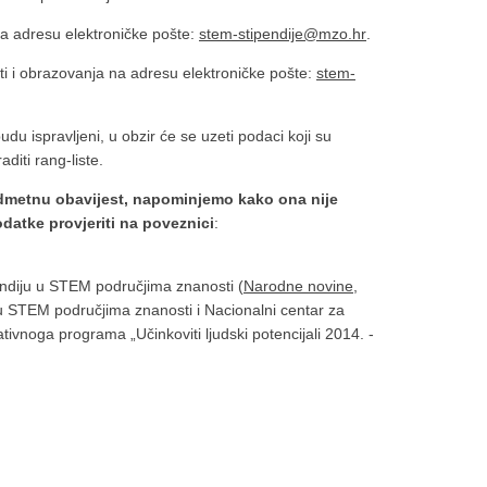
na adresu elektroničke pošte:
stem-stipendije@mzo.hr
.
sti i obrazovanja na adresu elektroničke pošte:
stem-
 ispravljeni, u obzir će se uzeti podaci koji su
diti rang-liste.
dmetnu obavijest, napominjemo kako ona nije
datke provjeriti na poveznici
:
pendiju u STEM područjima znanosti (
Narodne novine,
 u STEM područjima znanosti i Nacionalni centar za
ivnoga programa „Učinkoviti ljudski potencijali 2014. -