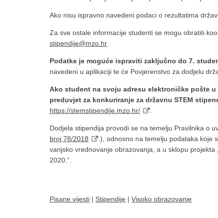
Ako nisu ispravno navedeni podaci o rezultatima državn
Za sve ostale informacije studenti se mogu obratiti koo
stipendije@mzo.hr
.
Podatke je moguće ispraviti zaključno do 7. stud
navedeni u aplikaciji te će Povjerenstvo za dodjelu drž
Ako student na svoju adresu elektroničke pošte u
preduvjet za konkuriranje za državnu STEM stipend
https://stemstipendije.mzo.hr/
.
Dodjela stipendija provodi se na temelju Pravilnika o 
broj 78/2018
.), odnosno na temelju podataka koje s
vanjsko vrednovanje obrazovanja, a u sklopu projekta „
2020.”.
Pisane vijesti
|
Stipendije
|
Visoko obrazovanje