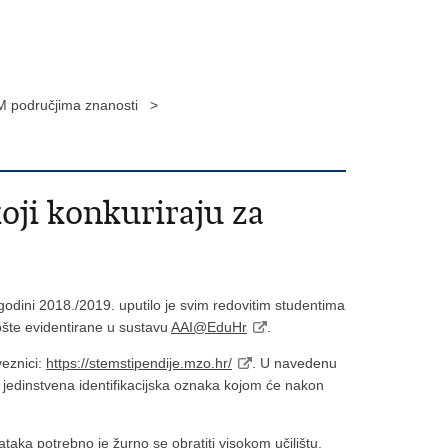
TEM područjima znanosti >
oji konkuriraju za
odini 2018./2019. uputilo je svim redovitim studentima
ošte evidentirane u sustavu
AAI@EduHr
.
veznici:
https://stemstipendije.mzo.hr/
. U navedenu
a jedinstvena identifikacijska oznaka kojom će nakon
ataka potrebno je žurno se obratiti visokom učilištu.