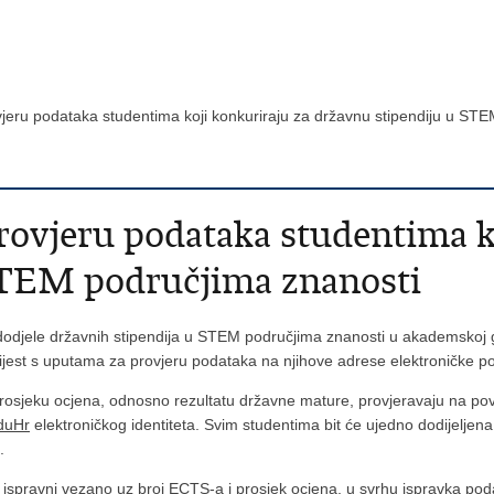
vjeru podataka studentima koji konkuriraju za državnu stipendiju u S
rovjeru podataka studentima k
STEM područjima znanosti
dodjele državnih stipendija u STEM područjima znanosti u akademskoj g
jest s uputama za provjeru podataka na njihove adrese elektroničke p
prosjeku ocjena, odnosno rezultatu državne mature, provjeravaju na po
duHr
elektroničkog identiteta. Svim studentima bit će ujedno dodijeljen
.
su ispravni vezano uz broj ECTS-a i prosjek ocjena, u svrhu ispravka pod