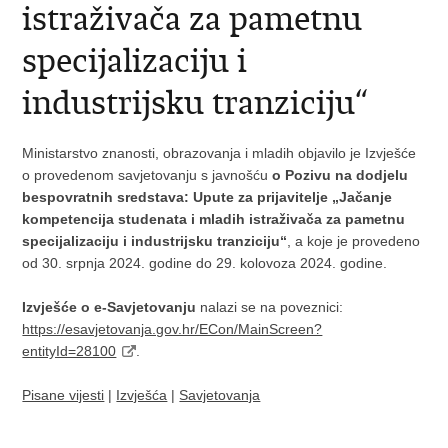
istraživača za pametnu
specijalizaciju i
industrijsku tranziciju“
Ministarstvo znanosti, obrazovanja i mladih objavilo je Izvješće
o provedenom savjetovanju s javnošću
o Pozivu na dodjelu
bespovratnih sredstava: Upute za prijavitelje „Jačanje
kompetencija studenata i mladih istraživača za pametnu
specijalizaciju i industrijsku tranziciju“
, a koje je provedeno
od 30. srpnja 2024. godine do 29. kolovoza 2024. godine.
Izvješće o e-Savjetovanju
nalazi se na poveznici:
https://esavjetovanja.gov.hr/ECon/MainScreen?
entityId=28100
.
Pisane vijesti
|
Izvješća
|
Savjetovanja