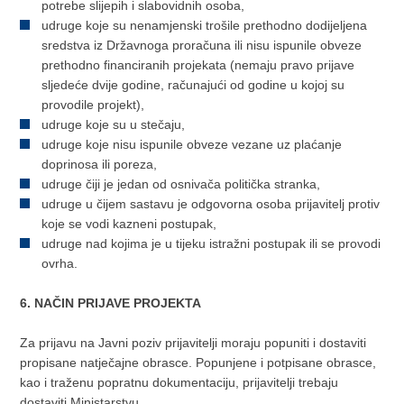
potrebe slijepih i slabovidnih osoba,
udruge koje su nenamjenski trošile prethodno dodijeljena
sredstva iz Državnoga proračuna ili nisu ispunile obveze
prethodno financiranih projekata (nemaju pravo prijave
sljedeće dvije godine, računajući od godine u kojoj su
provodile projekt),
udruge koje su u stečaju,
udruge koje nisu ispunile obveze vezane uz plaćanje
doprinosa ili poreza,
udruge čiji je jedan od osnivača politička stranka,
udruge u čijem sastavu je odgovorna osoba prijavitelj protiv
koje se vodi kazneni postupak,
udruge nad kojima je u tijeku istražni postupak ili se provodi
ovrha.
6. NAČIN PRIJAVE PROJEKTA
Za prijavu na Javni poziv prijavitelji moraju popuniti i dostaviti
propisane natječajne obrasce. Popunjene i potpisane obrasce,
kao i traženu popratnu dokumentaciju, prijavitelji trebaju
dostaviti Ministarstvu.