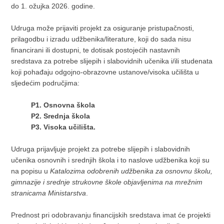
do 1. ožujka 2026. godine.
Udruga može prijaviti projekt za osiguranje pristupačnosti,
prilagodbu i izradu udžbenika/literature, koji do sada nisu
financirani ili dostupni, te dotisak postojećih nastavnih
sredstava za potrebe slijepih i slabovidnih učenika i/ili studenata
koji pohađaju odgojno-obrazovne ustanove/visoka učilišta u
sljedećim područjima:
P1. Osnovna škola
P2. Srednja škola
P3. Visoka učilišta.
Udruga prijavljuje projekt za potrebe slijepih i slabovidnih
učenika osnovnih i srednjih škola i to naslove udžbenika koji su
na popisu u
Katalozima odobrenih udžbenika za osnovnu školu,
gimnazije i srednje strukovne škole objavljenima na mrežnim
stranicama Ministarstva
.
Prednost pri odobravanju financijskih sredstava imat će projekti