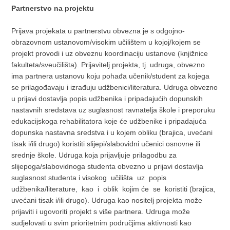
Partnerstvo na projektu
Prijava projekata u partnerstvu obvezna je s odgojno-
obrazovnom ustanovom/visokim učilištem u kojoj/kojem se
projekt provodi i uz obveznu koordinaciju ustanove (knjižnice
fakulteta/sveučilišta). Prijavitelj projekta, tj. udruga, obvezno
ima partnera ustanovu koju pohađa učenik/student za kojega
se prilagođavaju i izrađuju udžbenici/literatura. Udruga obvezno
u prijavi dostavlja popis udžbenika i pripadajućih dopunskih
nastavnih sredstava uz suglasnost ravnatelja škole i preporuku
edukacijskoga rehabilitatora koje će udžbenike i pripadajuća
dopunska nastavna sredstva i u kojem obliku (brajica, uvećani
tisak i/ili drugo) koristiti slijepi/slabovidni učenici osnovne ili
srednje škole. Udruga koja prijavljuje prilagodbu za
slijepoga/slabovidnoga studenta obvezno u prijavi dostavlja
suglasnost studenta i visokog učilišta uz popis
udžbenika/literature, kao i oblik kojim će se koristiti (brajica,
uvećani tisak i/ili drugo). Udruga kao nositelj projekta može
prijaviti i ugovoriti projekt s više partnera. Udruga može
sudjelovati u svim prioritetnim područjima aktivnosti kao