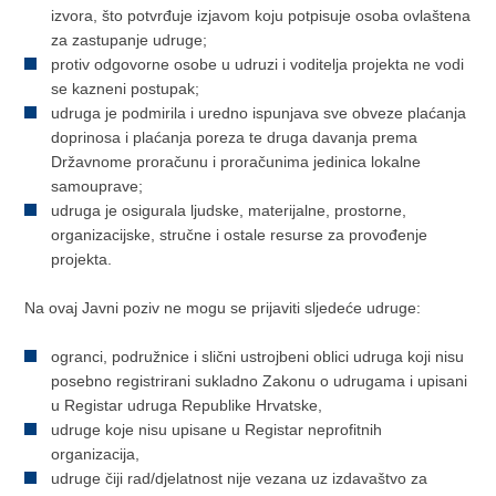
izvora, što potvrđuje izjavom koju potpisuje osoba ovlaštena
za zastupanje udruge;
protiv odgovorne osobe u udruzi i voditelja projekta ne vodi
se kazneni postupak;
udruga je podmirila i uredno ispunjava sve obveze plaćanja
doprinosa i plaćanja poreza te druga davanja prema
Državnome proračunu i proračunima jedinica lokalne
samouprave;
udruga je osigurala ljudske, materijalne, prostorne,
organizacijske, stručne i ostale resurse za provođenje
projekta.
Na ovaj Javni poziv ne mogu se prijaviti sljedeće udruge:
ogranci, podružnice i slični ustrojbeni oblici udruga koji nisu
posebno registrirani sukladno Zakonu o udrugama i upisani
u Registar udruga Republike Hrvatske,
udruge koje nisu upisane u Registar neprofitnih
organizacija,
udruge čiji rad/djelatnost nije vezana uz izdavaštvo za