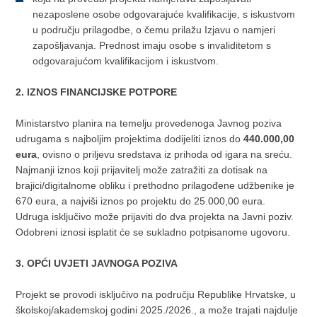
nezaposlene osobe odgovarajuće kvalifikacije, s iskustvom
u području prilagodbe, o čemu prilažu Izjavu o namjeri
zapošljavanja. Prednost imaju osobe s invaliditetom s
odgovarajućom kvalifikacijom i iskustvom.
2. IZNOS FINANCIJSKE POTPORE
Ministarstvo planira na temelju provedenoga Javnog poziva
udrugama s najboljim projektima dodijeliti iznos do
440.000,00
eura
, ovisno o priljevu sredstava iz prihoda od igara na sreću.
Najmanji iznos koji prijavitelj može zatražiti za dotisak na
brajici/digitalnome obliku i prethodno prilagođene udžbenike je
670 eura, a najviši iznos po projektu do 25.000,00 eura.
Udruga isključivo može prijaviti do dva projekta na Javni poziv.
Odobreni iznosi isplatit će se sukladno potpisanome ugovoru.
3. OPĆI UVJETI JAVNOGA POZIVA
Projekt se provodi isključivo na području Republike Hrvatske, u
školskoj/akademskoj godini 2025./2026., a može trajati najdulje