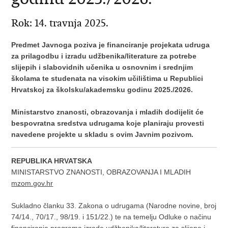
Rok: 14. travnja 2025.
Predmet Javnoga poziva je financiranje projekata udruga
za prilagodbu i izradu udžbenika/literature za potrebe
slijepih i slabovidnih učenika u osnovnim i srednjim
školama te studenata na visokim učilištima u Republici
Hrvatskoj za školsku/akademsku godinu 2025./2026.
Ministarstvo znanosti, obrazovanja i mladih dodijelit će
bespovratna sredstva udrugama koje planiraju provesti
navedene projekte u skladu s ovim Javnim pozivom.
REPUBLIKA HRVATSKA
MINISTARSTVO ZNANOSTI, OBRAZOVANJA I MLADIH
mzom.gov.hr
Sukladno članku 33. Zakona o udrugama (Narodne novine, broj
74/14., 70/17., 98/19. i 151/22.) te na temelju Odluke o načinu