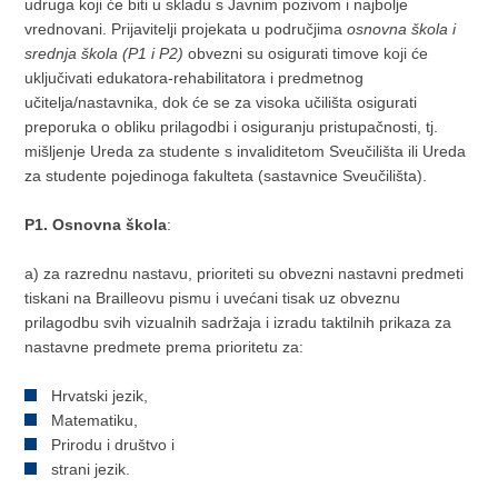
udruga koji će biti u skladu s Javnim pozivom i najbolje
vrednovani. Prijavitelji projekata u područjima
osnovna škola i
srednja škola (P1 i P2)
obvezni su osigurati timove koji će
uključivati edukatora-rehabilitatora i predmetnog
učitelja/nastavnika, dok će se za visoka učilišta osigurati
preporuka o obliku prilagodbi i osiguranju pristupačnosti, tj.
mišljenje Ureda za studente s invaliditetom Sveučilišta ili Ureda
za studente pojedinoga fakulteta (sastavnice Sveučilišta).
P1. Osnovna škola
:
a) za razrednu nastavu, prioriteti su obvezni nastavni predmeti
tiskani na Brailleovu pismu i uvećani tisak uz obveznu
prilagodbu svih vizualnih sadržaja i izradu taktilnih prikaza za
nastavne predmete prema prioritetu za:
Hrvatski jezik,
Matematiku,
Prirodu i društvo i
strani jezik.