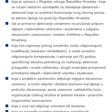
koja je upisana u Registar udruga Republike Hrvatske i koja
se svojim statutom opredijelila za obavljanje djelatnosti i
aktivnosti koje su predmet financiranja ovog Javnog poziva
te aktivno djeluje na području Republike Hrvatske;
čije je primarno djelovanje usmjereno na pružanje potpore
slijepim i slabovidnim učenicima i studentima u odgojno-
obrazovnim ustanovama i visokim učilištima u Republici
Hrvatskoj;
koja ima najmanje jednog suradnika osobu odgovarajuće
kvalifikacije (edukator-rehabilitator), a ostali suradnici
odgovarajuće kompetencije i najmanje pet (5) godina
specifičnog iskustva potrebnog za realizaciju aktivnosti
prilagodbe i izrade udžbenika i drugih materijala primjerenih
potrebama slijepih i slabovidnih učenika i studenata;
koja u projektno partnerstvo uključuje odgojno-obrazovnu
ustanovu, a može uključiti i dodatne partnere koji djeluju u
području obrazovanja, javne ustanove, nakladničke kuće,
organizacije civilnog društva te jedinice lokalne i područne
(regionalne) samouprave;
koja u svoj rad uključuje volontere i/ili studente;
koja na provedbi projekta namjerava zapošljavati