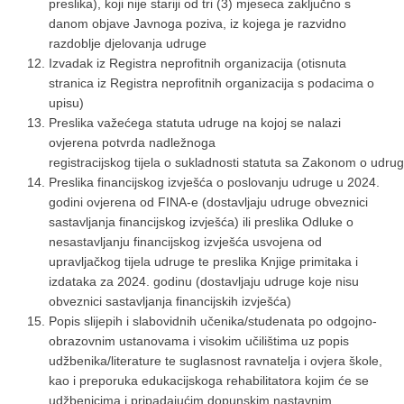
preslika), koji nije stariji od tri (3) mjeseca zaključno s
danom objave Javnoga poziva, iz kojega je razvidno
razdoblje djelovanja udruge
Izvadak iz Registra neprofitnih organizacija (otisnuta
stranica iz Registra neprofitnih organizacija s podacima o
upisu)
Preslika važećega statuta udruge na kojoj se nalazi
ovjerena potvrda nadležnoga
registracijskog tijela o sukladnosti statuta sa Zakonom o udrug
Preslika financijskog izvješća o poslovanju udruge u 2024.
godini ovjerena od FINA-e (dostavljaju udruge obveznici
sastavljanja financijskog izvješća) ili preslika Odluke o
nesastavljanju financijskog izvješća usvojena od
upravljačkog tijela udruge te preslika Knjige primitaka i
izdataka za 2024. godinu (dostavljaju udruge koje nisu
obveznici sastavljanja financijskih izvješća)
Popis slijepih i slabovidnih učenika/studenata po odgojno-
obrazovnim ustanovama i visokim učilištima uz popis
udžbenika/literature te suglasnost ravnatelja i ovjera škole,
kao i preporuka edukacijskoga rehabilitatora kojim će se
udžbenicima i pripadajućim dopunskim nastavnim