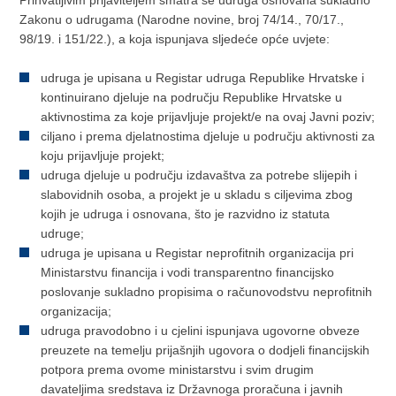
Prihvatljivim prijaviteljem smatra se udruga osnovana sukladno
Zakonu o udrugama (Narodne novine, broj 74/14., 70/17.,
98/19. i 151/22.), a koja ispunjava sljedeće opće uvjete:
udruga je upisana u Registar udruga Republike Hrvatske i
kontinuirano djeluje na području Republike Hrvatske u
aktivnostima za koje prijavljuje projekt/e na ovaj Javni poziv;
ciljano i prema djelatnostima djeluje u području aktivnosti za
koju prijavljuje projekt;
udruga djeluje u području izdavaštva za potrebe slijepih i
slabovidnih osoba, a projekt je u skladu s ciljevima zbog
kojih je udruga i osnovana, što je razvidno iz statuta
udruge;
udruga je upisana u Registar neprofitnih organizacija pri
Ministarstvu financija i vodi transparentno financijsko
poslovanje sukladno propisima o računovodstvu neprofitnih
organizacija;
udruga pravodobno i u cjelini ispunjava ugovorne obveze
preuzete na temelju prijašnjih ugovora o dodjeli financijskih
potpora prema ovome ministarstvu i svim drugim
davateljima sredstava iz Državnoga proračuna i javnih