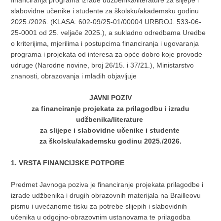
financiranja programa izrade udžbenika/literature za slijepe i
slabovidne učenike i studente za školsku/akademsku godinu
2025./2026. (KLASA: 602-09/25-01/00004 URBROJ: 533-06-
25-0001 od 25. veljače 2025.), a sukladno odredbama Uredbe
o kriterijima, mjerilima i postupcima financiranja i ugovaranja
programa i projekata od interesa za opće dobro koje provode
udruge (Narodne novine, broj 26/15. i 37/21.), Ministarstvo
znanosti, obrazovanja i mladih objavljuje
JAVNI POZIV
za financiranje projekata za prilagodbu i izradu
udžbenika/literature
za slijepe i slabovidne učenike i studente
za školsku/akademsku godinu 2025./2026.
1. VRSTA FINANCIJSKE POTPORE
Predmet Javnoga poziva je financiranje projekata prilagodbe i
izrade udžbenika i drugih obrazovnih materijala na Brailleovu
pismu i uvećanome tisku za potrebe slijepih i slabovidnih
učenika u odgojno-obrazovnim ustanovama te prilagodba