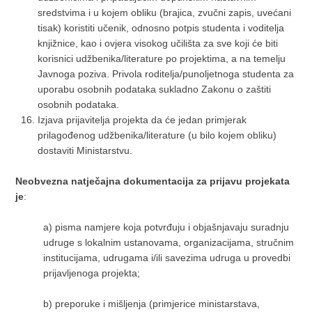
sredstvima i u kojem obliku (brajica, zvučni zapis, uvećani
tisak) koristiti učenik, odnosno potpis studenta i voditelja
knjižnice, kao i ovjera visokog učilišta za sve koji će biti
korisnici udžbenika/literature po projektima, a na temelju
Javnoga poziva. Privola roditelja/punoljetnoga studenta za
uporabu osobnih podataka sukladno Zakonu o zaštiti
osobnih podataka.
Izjava prijavitelja projekta da će jedan primjerak
prilagođenog udžbenika/literature (u bilo kojem obliku)
dostaviti Ministarstvu.
Neobvezna natječajna dokumentacija za prijavu projekata
je
:
a)
pisma namjere koja potvrđuju i objašnjavaju suradnju
udruge s lokalnim ustanovama, organizacijama, stručnim
institucijama, udrugama i/ili savezima udruga u provedbi
prijavljenoga projekta;
b)
preporuke i mišljenja (primjerice ministarstava,