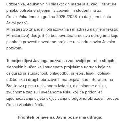
udžbenika, edukativnih i didaktičkih materijala, kao i literature
prijeko potrebne slijepim i slabovidnim studentima za
školsku/akademsku godinu 2025./2026. (u daljnjem tekstu:
Javni poziv).
Ministarstvo znanosti, obrazovanja i mladih (u daljnjem tekstu:
Ministarstvo) dodijelit će bespovratna sredstva udrugama koje
planiraju provesti navedene projekte u skladu s ovim Javnim
pozivom.
Temeljni ciljevi Javnoga poziva su zadovoljiti potrebe slijepih i
slabovidnih učenika i studenata projektima udruga koje će
osigurati pristupačnost, prilagodbu, prijepis, tisak i dotisak
udžbenika i drugih obrazovnih materijala, kao i literature na
Brailleovu pismu u tiskanom izdanju, digitalnome obliku,
zvučnome zapisu i uvećanome tisku koji će pridonijeti
izjednačavanju uvjeta uključivanja u odgojno-obrazovni proces
škola i visokih učilišta.
Prioriteti prijave na Javni poziv ima udruga
: