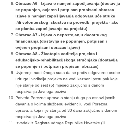
Obrazac A6 - Izjava o namjeri zapošljavanja (dostavlja
se popunjen, ovjeren i potpisan propisani obrazac
Izjave o namjeri zapošljavanja odgovarajuće struke
i/ili volonterskog iskustva na provedbi projekta - ako
se planira zapošljavanje na projektu)
Obrazac A7 - Izjava o nepostojanju dvostrukog
financiranja (dostavlja se popunjen, potpisan i
ovjeren propisani obrazac Izjave)
Obrazac A8 - Životopis voditelja projekta i
edukacijsko-rehabilitacijskoga stručnjaka (dostavlja
se popunjen i potpisan propisani obrazac)
Uvjerenje nadležnoga suda da se protiv odgovorne osobe
udruge i voditelja projekta ne vodi kazneni postupak koje
nije starije od šest (6) mjeseci zaključno s danom
raspisivanja Javnoga poziva
Potvrda Porezne uprave o stanju duga po osnovi javnih
davanja o kojima službenu evidenciju vodi Porezna
uprava, a koja nije starija od 30 dana zaključno s danom
raspisivanja Javnoga poziva
Izvadak iz Registra udruga Republike Hrvatske (ili