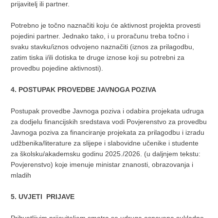
prijavitelj ili partner.
Potrebno je točno naznačiti koju će aktivnost projekta provesti
pojedini partner. Jednako tako, i u proračunu treba točno i
svaku stavku/iznos odvojeno naznačiti (iznos za prilagodbu,
zatim tiska i/ili dotiska te druge iznose koji su potrebni za
provedbu pojedine aktivnosti).
4. POSTUPAK PROVEDBE JAVNOGA POZIVA
Postupak provedbe Javnoga poziva i odabira projekata udruga
za dodjelu financijskih sredstava vodi Povjerenstvo za provedbu
Javnoga poziva za financiranje projekata za prilagodbu i izradu
udžbenika/literature za slijepe i slabovidne učenike i studente
za školsku/akademsku godinu 2025./2026. (u daljnjem tekstu:
Povjerenstvo) koje imenuje ministar znanosti, obrazovanja i
mladih
5. UVJETI PRIJAVE