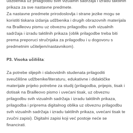
udžbenika uz prilagodbu svih vizualnih sadržaja i izradu taktilnih
prikaza za sve nastavne predmete.
Za nastavne predmete prirodoslovlja i strane jezike mogu se
koristiti tiskana izdanja udžbenika i drugih obrazovnih materijala
na Brailleovu pismu uz obveznu prilagodbu svih vizualnih
sadržaja i izradu taktilnih prikaza (oblik prilagodbe treba biti
prema preporuci stručnjaka za prilagodbu i u dogovoru s
predmetnim učiteljem/nastavnikom).
P3. Visoka učilišta
:
Za potrebe slijepih i slabovidnih studenata prilagoditi
sveučilišne udžbenike/literaturu, edukativne i didaktičke
materijale prijeko potrebne za studij (prilagodba, prijepis, tisak i
dotisak na Brailleovo pismo i uvećani tisak, uz obveznu
prilagodbu svih vizualnih sadržaja i izradu taktilnih prikaza,
prilagodba i priprema digitalnog oblika uz obveznu prilagodbu
svih vizualnih sadržaja i izradu taktilnih prikaza, uvećani tisak te
zvučni zapisi). Digitalni zapisi koji već postoje neće se
financirati.