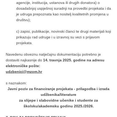
agencije, institucija, ustanova ili drugih donatora) o
dosadašnjoj uspješnoj suradnji na provedbi projekata i da
je udruga prepoznata kao nositelj kvalitetnih promjena u
društvu);
c)
zapisi, publikacije, novinski članci te drugi materijali koji
prikazuju rad udruge i u izravnoj su vezi s prijavom
projekata.
Navedenu obveznu natječajnu dokumentaciju potrebno je
dostaviti najkasnije do
14. travnja 2025. godine na adresu
elektroničke pošte:
udzbenici@mzom.hr
s naznakom:
Javni poziv za financiranje projekata - prilagodba i izrada
udžbenika/literature
za slijepe i slabovidne učenike i studente za
školsku/akademsku godinu 2025./2026.