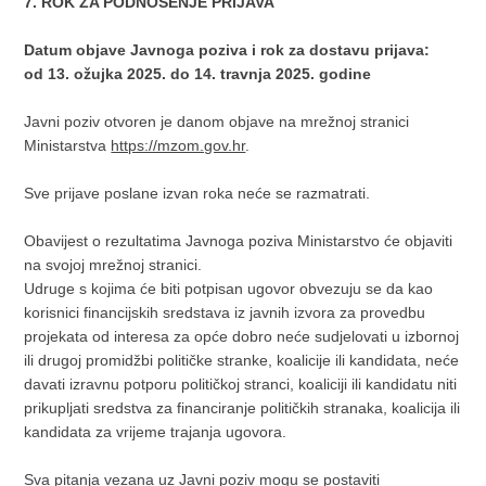
7. ROK ZA PODNOŠENJE PRIJAVA
Datum objave Javnoga poziva i rok za dostavu prijava:
od 13. ožujka 2025. do 14. travnja 2025. godine
Javni poziv otvoren je danom objave na mrežnoj stranici
Ministarstva
https://mzom.gov.hr
.
Sve prijave poslane izvan roka neće se razmatrati.
Obavijest o rezultatima Javnoga poziva Ministarstvo će objaviti
na svojoj mrežnoj stranici.
Udruge s kojima će biti potpisan ugovor obvezuju se da kao
korisnici financijskih sredstava iz javnih izvora za provedbu
projekata od interesa za opće dobro neće sudjelovati u izbornoj
ili drugoj promidžbi političke stranke, koalicije ili kandidata, neće
davati izravnu potporu političkoj stranci, koaliciji ili kandidatu niti
prikupljati sredstva za financiranje političkih stranaka, koalicija ili
kandidata za vrijeme trajanja ugovora.
Sva pitanja vezana uz Javni poziv mogu se postaviti