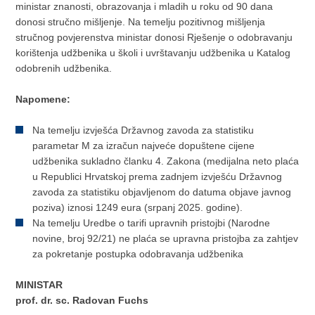
ministar znanosti, obrazovanja i mladih u roku od 90 dana
donosi stručno mišljenje. Na temelju pozitivnog mišljenja
stručnog povjerenstva ministar donosi Rješenje o odobravanju
korištenja udžbenika u školi i uvrštavanju udžbenika u Katalog
odobrenih udžbenika.
Napomene:
Na temelju izvješća Državnog zavoda za statistiku
parametar M za izračun najveće dopuštene cijene
udžbenika sukladno članku 4. Zakona (medijalna neto plaća
u Republici Hrvatskoj prema zadnjem izvješću Državnog
zavoda za statistiku objavljenom do datuma objave javnog
poziva) iznosi 1249 eura (srpanj 2025. godine).
Na temelju Uredbe o tarifi upravnih pristojbi (Narodne
novine, broj 92/21) ne plaća se upravna pristojba za zahtjev
za pokretanje postupka odobravanja udžbenika
MINISTAR
prof. dr. sc. Radovan Fuchs