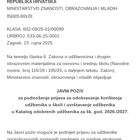
REPUBLIKA HRVATSKA
MINISTARSTVO ZNANOSTI, OBRAZOVANJA I MLADIH
mzom.gov.hr
KLASA: 602-09/25-01/00099
URBROJ: 533-06-25-0001
Zagreb, 23. rujna 2025.
Na temelju članka 6. Zakona o udžbenicima i drugim
obrazovnim materijalima za osnovnu i srednju školu (Narodne
novine, broj 116/18 i 105/25, u daljnjem tekstu: Zakon),
Ministarstvo znanosti, obrazovanja i mladih objavljuje
JAVNI POZIV
za podnošenje prijava za odobravanje korištenja
udžbenika u školi i uvrštavanje udžbenika
u Katalog odobrenih udžbenika za šk. god. 2026./2027.
Na Javni poziv moguće je podnijeti prijavu za udžbenike
općeobrazovnih nastavnih predmeta za srednje strukovne