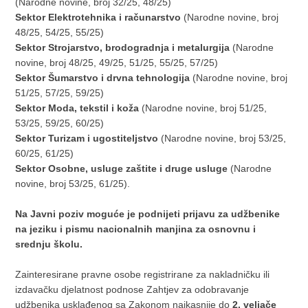
(Narodne novine, broj 32/25, 48/25)
Sektor Elektrotehnika i računarstvo
(Narodne novine, broj
48/25, 54/25, 55/25)
Sektor Strojarstvo, brodogradnja i metalurgija
(Narodne
novine, broj 48/25, 49/25, 51/25, 55/25, 57/25)
Sektor Šumarstvo i drvna tehnologija
(Narodne novine, broj
51/25, 57/25, 59/25)
Sektor Moda, tekstil i koža
(Narodne novine, broj 51/25,
53/25, 59/25, 60/25)
Sektor Turizam i ugostiteljstvo
(Narodne novine, broj 53/25,
60/25, 61/25)
Sektor Osobne, usluge zaštite i druge usluge
(Narodne
novine, broj 53/25, 61/25).
Na Javni poziv moguće je podnijeti prijavu za udžbenike
na jeziku i pismu nacionalnih manjina za osnovnu i
srednju školu.
Zainteresirane pravne osobe registrirane za nakladničku ili
izdavačku djelatnost podnose Zahtjev za odobravanje
udžbenika usklađenog sa Zakonom najkasnije do
2. veljače