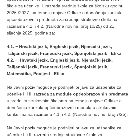
škole za učenike II. razreda srednje škole za školsku godinu
2026./2027. na temelju objave Odluke o donošenju kurikula
općeobrazovnih predmeta za srednje strukovne škole na
razinama 4.1. i 4.2. (Narodne novine, broj 10/25) od 21.
siječnja 2025. godine za:
4.1. − Hrvatski jezik, Engleski jezik, Njemački jezik,
Talijanski jezik, Francuski jezik, Španjolski jezik i Etika
4.2. ─ Hrvatski jezik, Engleski jezik, Njemački jezik,
Talijanski jezik, Francuski jezik, Španjolski jezik,
Matematika, Povijest i Etika.
Na Javni poziv moguće je podnijeti prijavu za udžbenike za
učenike I. i II. razreda za
module općeobrazovnih predmeta
u srednjim strukovnim školama na temelju objave Odluke o
donošenju kurikula općeobrazovnih modula u strukovnim
kurikulima na razinama 4.1. i 4.2. (Narodne novine, broj 7/25).
Na Javni poziv moguće je podnijeti prijavu za udžbenike za
učenike I. i II. razreda srednje strukovne škole za: