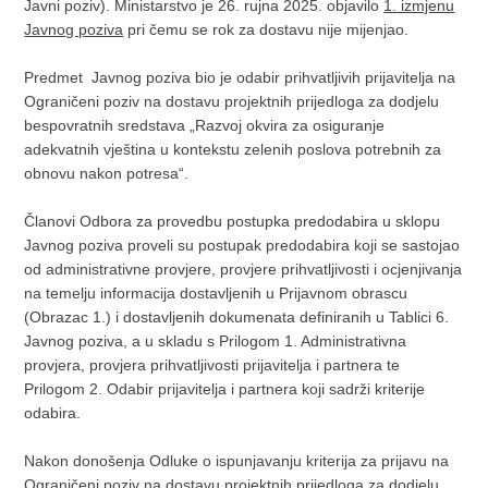
Javni poziv). Ministarstvo je 26. rujna 2025. objavilo
1. izmjenu
Javnog poziva
pri čemu se rok za dostavu nije mijenjao.
Predmet Javnog poziva bio je odabir prihvatljivih prijavitelja na
Ograničeni poziv na dostavu projektnih prijedloga za dodjelu
bespovratnih sredstava „Razvoj okvira za osiguranje
adekvatnih vještina u kontekstu zelenih poslova potrebnih za
obnovu nakon potresa“.
Članovi Odbora za provedbu postupka predodabira u sklopu
Javnog poziva proveli su postupak predodabira koji se sastojao
od administrativne provjere, provjere prihvatljivosti i ocjenjivanja
na temelju informacija dostavljenih u Prijavnom obrascu
(Obrazac 1.) i dostavljenih dokumenata definiranih u Tablici 6.
Javnog poziva, a u skladu s Prilogom 1. Administrativna
provjera, provjera prihvatljivosti prijavitelja i partnera te
Prilogom 2. Odabir prijavitelja i partnera koji sadrži kriterije
odabira.
Nakon donošenja Odluke o ispunjavanju kriterija za prijavu na
Ograničeni poziv na dostavu projektnih prijedloga za dodjelu