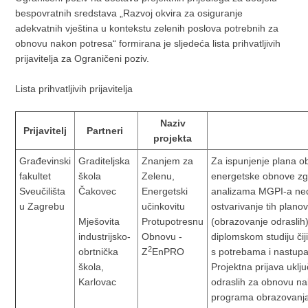
bespovratnih sredstava „Razvoj okvira za osiguranje
adekvatnih vještina u kontekstu zelenih poslova potrebnih za
obnovu nakon potresa“ formirana je sljedeća lista prihvatljivih
prijavitelja za Ograničeni poziv.
Lista prihvatljivih prijavitelja
Naziv
Prijavitelj
Partneri
projekta
Građevinski
Graditeljska
Znanjem za
Za ispunjenje plana ob
fakultet
škola
Zelenu,
energetske obnove zg
Sveučilišta
Čakovec
Energetski
analizama MGPI-a nedo
u Zagrebu
učinkovitu
ostvarivanje tih planov
Mješovita
Protupotresnu
(obrazovanje odraslih)
industrijsko-
Obnovu -
diplomskom studiju či
2
obrtnička
Z
EnPRO
s potrebama i nastup
škola,
Projektna prijava uklj
Karlovac
odraslih za obnovu na
programa obrazovanja 