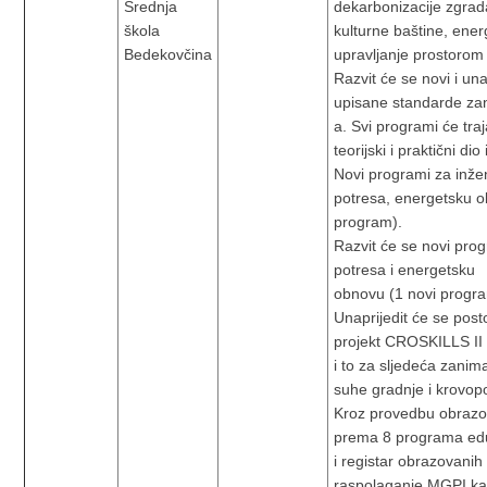
Srednja
dekarbonizacije zgrada
škola
kulturne baštine, ener
Bedekovčina
upravljanje prostorom
Razvit će se novi i una
upisane standarde zan
a. Svi programi će traj
teorijski i praktični dio 
Novi programi za inže
potresa, energetsku o
program).
Razvit će se novi prog
potresa i energetsku
obnovu (1 novi progr
Unaprijedit će se post
projekt CROSKILLS II
i to za sljedeća zanima
suhe gradnje i krovop
Kroz provedbu obrazova
prema 8 programa educ
i registar obrazovani
raspolaganje MGPI kako