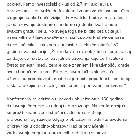
pokrenuli smo investicijski ciklus od 2,7 milijardi eura u
obrazovanje - od vrtića do fakulteta i znanstvenih instituta. Ova
ulaganja su plod naše vizije - da Hrvatska bude zemlja u kojoj
je obrazovanje dostupno, moderno i jednako kvalitetno u
svakom gradu i selu. No svega toga ne bi bilo bez učitelja i
nastavnika o čijem angažmanu uvelike ovisi budućnost naše
djece i učenika“, istaknuo je ministar Fuchs čestitavši 150
godina ove institucije. „Želim da vam ova obljetnica bude poticaj
za dalje, da nastavite razvijati obrazovanje koje će Hrvatsku
čvrsto smjestiti među zemlje koje znanjem i kreativnošću grade
svoju budućnost u srcu Europe, stvarajući škole koje će
učenicima predstavljati prostor sigurnosti, pripadnosti i osobnog
rasta, a u kojima će učitelji biti ponosni, podržani i motivirani.“
Konferencija se održava u povodu obilježavanja 150 godina
djelovanja Agencije za odgoj i obrazovanje. Na konferenciji će
se pružiti znanstveni i stručni uvidi o unapređenju
profesionalnog razvoja odgojno-obrazovnih radnika, uvođenju
pripravnika u odgojno-obrazovni rad te privlačenju i
zadržavanju odgojno-obrazovnih radnika u sustavu.