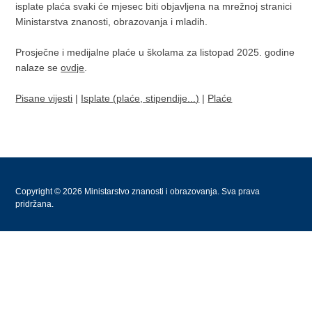
isplate plaća svaki će mjesec biti objavljena na mrežnoj stranici
Ministarstva znanosti, obrazovanja i mladih.
Prosječne i medijalne plaće u školama za listopad 2025. godine
nalaze se
ovdje
.
Pisane vijesti
|
Isplate (plaće, stipendije...)
|
Plaće
Copyright © 2026 Ministarstvo znanosti i obrazovanja. Sva prava
pridržana.