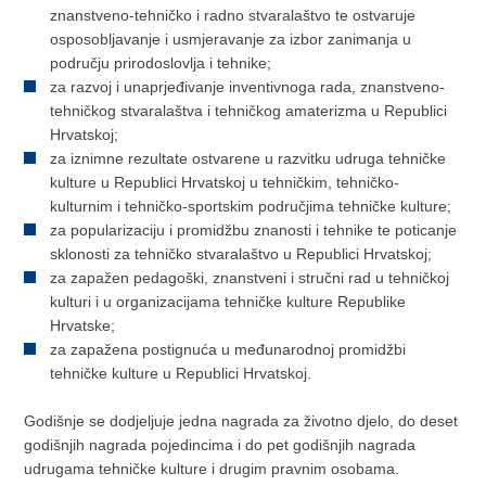
znanstveno-tehničko i radno stvaralaštvo te ostvaruje
osposobljavanje i usmjeravanje za izbor zanimanja u
području prirodoslovlja i tehnike;
za razvoj i unaprjeđivanje inventivnoga rada, znanstveno-
tehničkog stvaralaštva i tehničkog amaterizma u Republici
Hrvatskoj;
za iznimne rezultate ostvarene u razvitku udruga tehničke
kulture u Republici Hrvatskoj u tehničkim, tehničko-
kulturnim i tehničko-sportskim područjima tehničke kulture;
za popularizaciju i promidžbu znanosti i tehnike te poticanje
sklonosti za tehničko stvaralaštvo u Republici Hrvatskoj;
za zapažen pedagoški, znanstveni i stručni rad u tehničkoj
kulturi i u organizacijama tehničke kulture Republike
Hrvatske;
za zapažena postignuća u međunarodnoj promidžbi
tehničke kulture u Republici Hrvatskoj.
Godišnje se dodjeljuje jedna nagrada za životno djelo, do deset
godišnjih nagrada pojedincima i do pet godišnjih nagrada
udrugama tehničke kulture i drugim pravnim osobama.