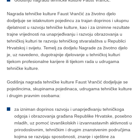
Godišnju nagradu tehničke kulture Faust Vrančić.
Nagrada tehničke kulture Faust Vrančić za životno djelo
dodjeljuje se istaknutom pojedincu za trajan doprinos i ukupnu
djelatnost u razvoju tehničke kulture, kao i za iznimne rezultate
trajne vrijednosti na unaprjeđivanju i razvoju obrazovanja u
tehničkoj kulturi te razvoju tehničkog stvaralaštva u Republici
Hrvatskoj i svijetu. Temelj za dodjelu Nagrade za životno djelo
je, uz navedeno, dugotrajnije djelovanje u tehničkoj kulturi
tijekom profesionalne karijere ili tijekom rada u udrugama
tehničke kulture.
Godišnja nagrada tehničke kulture Faust Vrančić dodjeljuje se
pojedincima, skupinama pojedinaca, udrugama tehničke kulture
i drugim pravnim osobama:
za izniman doprinos razvoju i unaprjeđivanju tehničkoga
odgoja i obrazovanja građana Republike Hrvatske, posebno
mladih, uz pomoć izvanškolskih i izvannastavnih aktivnosti u
prirodoslovnim, tehničkim i drugim znanstvenim područjima
kojima se razvijaju sposobnosti, znanje i vještine za