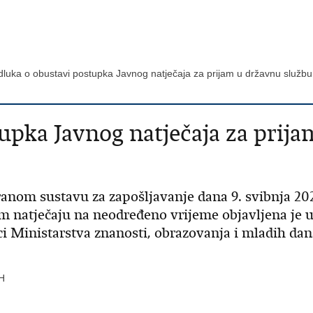
luka o obustavi postupka Javnog natječaja za prijam u državnu služ
upka Javnog natječaja za prij
iranom sustavu za zapošljavanje dana 9. svibnja 2025
om natječaju na neodređeno vrijeme objavljena je
ci Ministarstva znanosti, obrazovanja i mladih dan
H