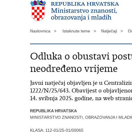
Naslovnica >
Istaknute teme >
Natječaji >
Od
Odluka o obustavi post
neodređeno vrijeme
Javni natječaj objavljen je u Centraliz
1222/N/25/643. Obavijest o objavljen
14. svibnja 2025. godine, na web strani
REPUBLIKA HRVATSKA
MINISTARSTVO ZNANOSTI, OBRAZOVANJA I MLADI
KLASA:
112-01/25-01/00065