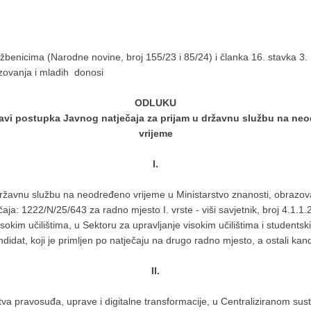
žbenicima (Narodne novine, broj 155/23 i 85/24) i članka 16. stavka 3.
azovanja i mladih donosi
ODLUKU
avi postupka Javnog natječaja za prijam u državnu službu na ne
vrijeme
I.
ržavnu službu na neodređeno vrijeme u Ministarstvo znanosti, obrazova
aja: 1222/N/25/643 za radno mjesto I. vrste - viši savjetnik, broj 4.1.1.2
sokim učilištima, u Sektoru za upravljanje visokim učilištima i students
andidat, koji je primljen po natječaju na drugo radno mjesto, a ostali kand
II.
tva pravosuđa, uprave i digitalne transformacije, u Centraliziranom sust