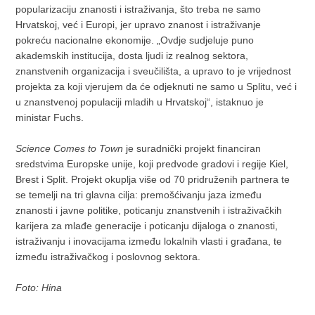
popularizaciju znanosti i istraživanja, što treba ne samo
Hrvatskoj, već i Europi, jer upravo znanost i istraživanje
pokreću nacionalne ekonomije. „Ovdje sudjeluje puno
akademskih institucija, dosta ljudi iz realnog sektora,
znanstvenih organizacija i sveučilišta, a upravo to je vrijednost
projekta za koji vjerujem da će odjeknuti ne samo u Splitu, već i
u znanstvenoj populaciji mladih u Hrvatskoj“, istaknuo je
ministar Fuchs.
Science Comes to Town
je suradnički projekt financiran
sredstvima Europske unije, koji predvode gradovi i regije Kiel,
Brest i Split. Projekt okuplja više od 70 pridruženih partnera te
se temelji na tri glavna cilja: premošćivanju jaza između
znanosti i javne politike, poticanju znanstvenih i istraživačkih
karijera za mlađe generacije i poticanju dijaloga o znanosti,
istraživanju i inovacijama između lokalnih vlasti i građana, te
između istraživačkog i poslovnog sektora.
Foto: Hina