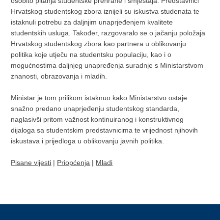
osobito pitanja studentske prehrane i smještaja. Predstavnici
Hrvatskog studentskog zbora iznijeli su iskustva studenata te
istaknuli potrebu za daljnjim unaprjeđenjem kvalitete
studentskih usluga. Također, razgovaralo se o jačanju položaja
Hrvatskog studentskog zbora kao partnera u oblikovanju
politika koje utječu na studentsku populaciju, kao i o
mogućnostima daljnjeg unapređenja suradnje s Ministarstvom
znanosti, obrazovanja i mladih.
Ministar je tom prilikom istaknuo kako Ministarstvo ostaje
snažno predano unaprjeđenju studentskog standarda,
naglasivši pritom važnost kontinuiranog i konstruktivnog
dijaloga sa studentskim predstavnicima te vrijednost njihovih
iskustava i prijedloga u oblikovanju javnih politika.
Pisane vijesti
|
Priopćenja
|
Mladi