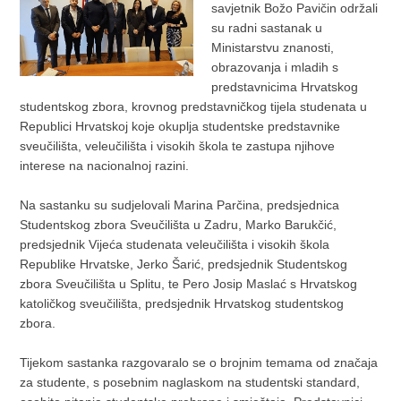
savjetnik Božo Pavičin održali
su radni sastanak u
Ministarstvu znanosti,
obrazovanja i mladih s
predstavnicima Hrvatskog
studentskog zbora, krovnog predstavničkog tijela studenata u
Republici Hrvatskoj koje okuplja studentske predstavnike
sveučilišta, veleučilišta i visokih škola te zastupa njihove
interese na nacionalnoj razini.
Na sastanku su sudjelovali Marina Parčina, predsjednica
Studentskog zbora Sveučilišta u Zadru, Marko Barukčić,
predsjednik Vijeća studenata veleučilišta i visokih škola
Republike Hrvatske, Jerko Šarić, predsjednik Studentskog
zbora Sveučilišta u Splitu, te Pero Josip Maslać s Hrvatskog
katoličkog sveučilišta, predsjednik Hrvatskog studentskog
zbora.
Tijekom sastanka razgovaralo se o brojnim temama od značaja
za studente, s posebnim naglaskom na studentski standard,