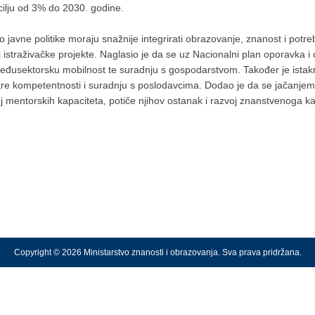
cilju od 3% do 2030. godine.
ko javne politike moraju snažnije integrirati obrazovanje, znanost i pot
istraživačke projekte. Naglasio je da se uz Nacionalni plan oporavka i ot
međusektorsku mobilnost te suradnju s gospodarstvom. Također je istakn
ntre kompetentnosti i suradnju s poslodavcima. Dodao je da se jačanjem
voj mentorskih kapaciteta, potiče njihov ostanak i razvoj znanstvenoga k
Copyright © 2026 Ministarstvo znanosti i obrazovanja. Sva prava pridržana.