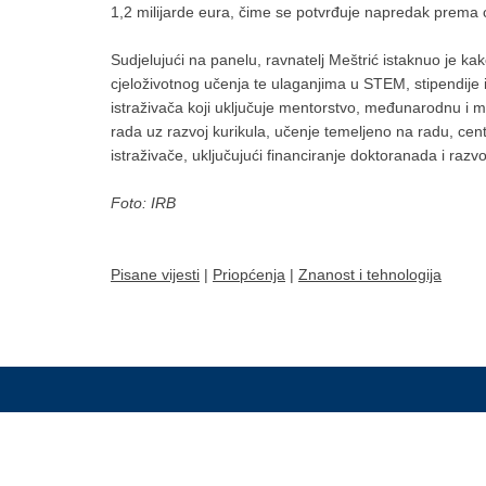
1,2 milijarde eura, čime se potvrđuje napredak prema 
Sudjelujući na panelu, ravnatelj Meštrić istaknuo je ka
cjeloživotnog učenja te ulaganjima u STEM, stipendije i 
istraživača koji uključuje mentorstvo, međunarodnu i 
rada uz razvoj kurikula, učenje temeljeno na radu, ce
istraživače, uključujući financiranje doktoranada i raz
Foto: IRB
Pisane vijesti
|
Priopćenja
|
Znanost i tehnologija