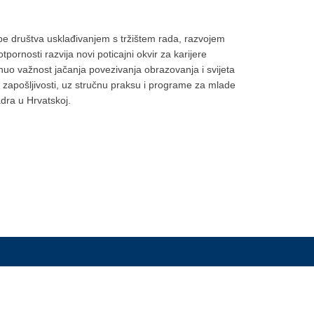
rebe društva usklađivanjem s tržištem rada, razvojem
pornosti razvija novi poticajni okvir za karijere
uo važnost jačanja povezivanja obrazovanja i svijeta
 zapošljivosti, uz stručnu praksu i programe za mlade
adra u Hrvatskoj.