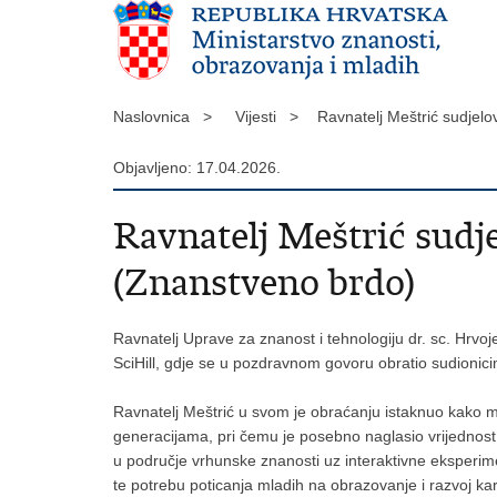
Naslovnica >
Vijesti >
Ravnatelj Meštrić sudjel
Objavljeno: 17.04.2026.
Ravnatelj Meštrić sudj
(Znanstveno brdo)
Ravnatelj Uprave za znanost i tehnologiju dr. sc. Hrv
SciHill, gdje se u pozdravnom govoru obratio sudionicim
Ravnatelj Meštrić u svom je obraćanju istaknuo kako ma
generacijama, pri čemu je posebno naglasio vrijednost 
u područje vrhunske znanosti uz interaktivne eksperi
te potrebu poticanja mladih na obrazovanje i razvoj kari