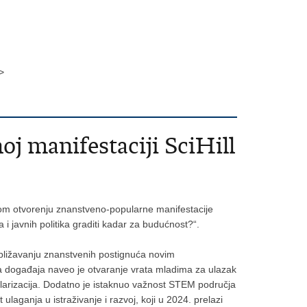
>
j manifestaciji SciHill
anom otvorenju znanstveno-popularne manifestacije
i javnih politika graditi kadar za budućnost?“.
ibližavanju znanstvenih postignuća novim
eva događaja naveo je otvaranje vrata mladima za ulazak
larizacija. Dodatno je istaknuo važnost STEM područja
ulaganja u istraživanje i razvoj, koji u 2024. prelazi