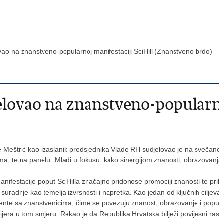
ovao na znanstveno-popularnoj manifestaciji SciHill (Znanstveno brdo) 
elovao na znanstveno-popularno
oje Meštrić kao izaslanik predsjednika Vlade RH sudjelovao je na sveč
a, te na panelu „Mladi u fokusu: kako sinergijom znanosti, obrazovanja 
nifestacije poput SciHilla značajno pridonose promociji znanosti te pr
suradnje kao temelja izvrsnosti i napretka. Kao jedan od ključnih cilj
mente sa znanstvenicima, čime se povezuju znanost, obrazovanje i popu
jera u tom smjeru. Rekao je da Republika Hrvatska bilježi povijesni rast 