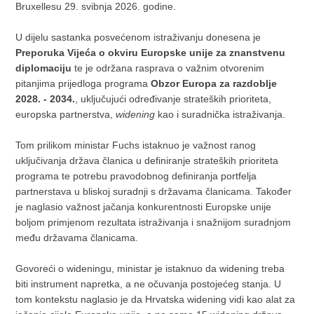
Bruxellesu 29. svibnja 2026. godine.
U dijelu sastanka posvećenom istraživanju donesena je
Preporuka Vijeća o okviru Europske unije za znanstvenu
diplomaciju
te je održana rasprava o važnim otvorenim
pitanjima prijedloga programa
Obzor Europa za razdoblje
2028. - 2034.
, uključujući određivanje strateških prioriteta,
europska partnerstva,
widening
kao i suradnička istraživanja.
Tom prilikom ministar Fuchs istaknuo je važnost ranog
uključivanja država članica u definiranje strateških prioriteta
programa te potrebu pravodobnog definiranja portfelja
partnerstava u bliskoj suradnji s državama članicama. Također
je naglasio važnost jačanja konkurentnosti Europske unije
boljom primjenom rezultata istraživanja i snažnijom suradnjom
među državama članicama.
Govoreći o wideningu, ministar je istaknuo da widening treba
biti instrument napretka, a ne očuvanja postojećeg stanja. U
tom kontekstu naglasio je da Hrvatska widening vidi kao alat za