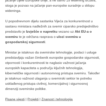
jačanje cijele Europske unije, a ne samo 15 widening država,
stoga je pozvao na jačanje pan-europske suradnje u sklopu
wideninga.
U popodnevnom dijelu sastanka Vijeća za konkurentnost u
sastavu ministara nadležnih za svemir ciparsko predsjedništvo
predstavilo je
Izvješće o napretku
vezano uz
Akt EU-a o
svemiru
te je održana rasprava o
ulozi svemira u
gospodarskoj sigurnosti
.
Ministar je istaknuo da svemirske tehnologije, podaci i usluge
predstavljaju važan čimbenik europske gospodarske sigurnosti,
otpornosti i konkurentnosti te naglasio važnost jačanja
europskih kapaciteta u području ključnih tehnologija,
kibernetičke sigurnosti i autonomnog pristupa svemiru. Također
je istaknuo važnost ulaganja u svemirski sektor te potrebu
usklađenog pristupa civilnoj, komercijalnoj i sigurnosnoj
dimenziji svemirske politike.
Pisane vijesti
|
Projekti
|
Znanost i tehnologija