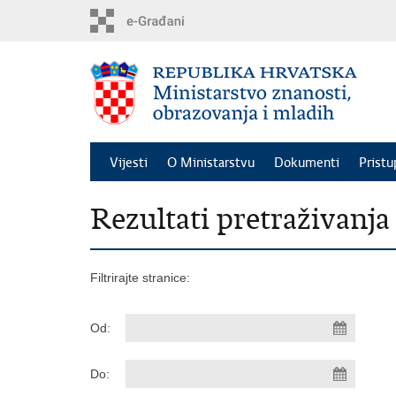
Preskoči
na
glavni
sadržaj
Vijesti
O Ministarstvu
Dokumenti
Pristu
Rezultati pretraživanja
Filtrirajte stranice:
Od:
Do: