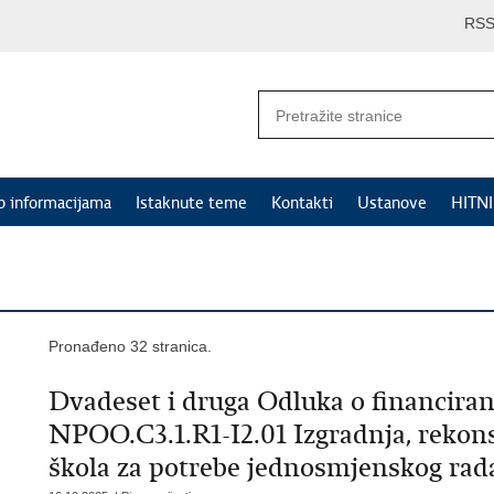
RS
p informacijama
Istaknute teme
Kontakti
Ustanove
HITN
Pronađeno 32 stranica.
Dvadeset i druga Odluka o financiran
NPOO.C3.1.R1-I2.01 Izgradnja, rekon
škola za potrebe jednosmjenskog rada